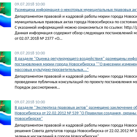
09.07.2018 10:00
​Размещена информация о некоторых муниципальных правовых акт
Департаментом правовой и кадровой работы мэрии города Новос
муниципальных правовых актах города Новосибирска по состоянию
С указанной информацией можно ознакомиться по ссылке: http://pra
Данная информация содержит обзор следующих постановлений м
от 02.07.2018 № 2377 «О…
09.07.2018 10:00
В разделе "Оценка регулирующего воздействия" размещены инфо
постановления мэрии города Новосибирска ""О внесении измене
массовых культурно-просветительных..."
Департаментом правовой и кадровой работы мэрии города Ново
проведении публичных консультаций по проекту постановления м
Порядок рассмотрения…
09.07.2018 10:00
В разделе "Экспертиза правовых актов" размещено заключение об
Новосибирска от 22.02.2012 № 539 "О Правилах создания, охран
Новосибирске"
Департаментом правовой и кадровой работы мэрии города Новоси
решения Совета депутатов города Новосибирска от 22.02.2012 № 
зеленых насаждений в городе Новосибирске".