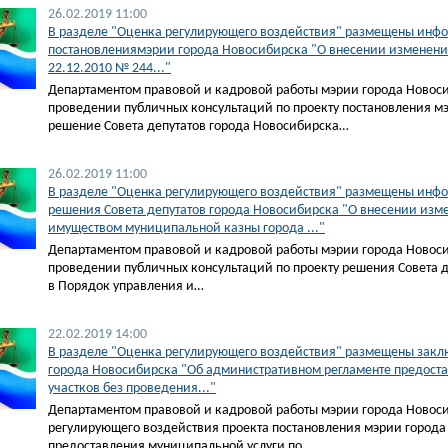
26.02.2019 11:00
В разделе "Оценка регулирующего воздействия" размещены инфо
постановлениямэрии города Новосибирска "О внесении изменений
22.12.2010 № 244..."
Департаментом правовой и кадровой работы мэрии города Ново
проведении публичных консультаций по проекту постановления м
решение Совета депутатов города Новосибирска…
26.02.2019 11:00
В разделе "Оценка регулирующего воздействия" размещены инфо
решения Совета депутатов города Новосибирска "О внесении изм
имуществом муниципальной казны города ..."
Департаментом правовой и кадровой работы мэрии города Ново
проведении публичных консультаций по проекту решения Совета 
в Порядок управления и…
22.02.2019 14:00
В разделе "Оценка регулирующего воздействия" размещены заклю
города Новосибирска "Об административном регламенте предост
участков без проведения..."
Департаментом правовой и кадровой работы мэрии города Новос
регулирующего воздействия проекта постановления мэрии города
предоставления муниципальной услуги по…