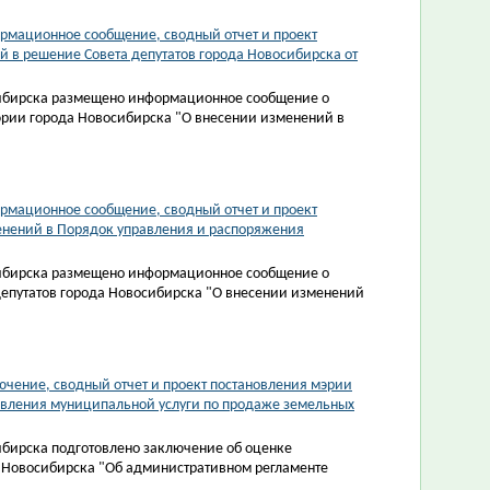
рмационное сообщение, сводный отчет и проект
 в решение Совета депутатов города Новосибирска от
сибирска размещено информационное сообщение о
эрии города Новосибирска "О внесении изменений в
рмационное сообщение, сводный отчет и проект
енений в Порядок управления и распоряжения
сибирска размещено информационное сообщение о
депутатов города Новосибирска "О внесении изменений
чение, сводный отчет и проект постановления мэрии
авления муниципальной услуги по продаже земельных
ибирска подготовлено заключение об оценке
 Новосибирска "Об административном регламенте