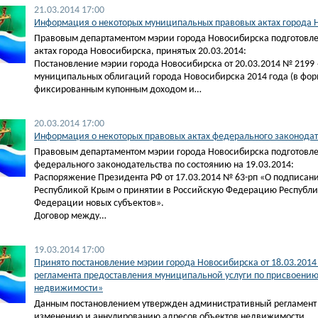
21.03.2014 17:00
Информация о некоторых муниципальных правовых актах города Н
Правовым департаментом мэрии города Новосибирска подготовл
актах города Новосибирска, принятых 20.03.2014:
Постановление мэрии города Новосибирска от 20.03.2014 № 2199
муниципальных облигаций города Новосибирска 2014 года (в фор
фиксированным купонным доходом и…
20.03.2014 17:00
Информация о некоторых правовых актах федерального законодате
Правовым департаментом мэрии города Новосибирска подготовле
федерального законодательства по состоянию на 19.03.2014:
Распоряжение Президента РФ от 17.03.2014 № 63-рп «О подписа
Республикой Крым о принятии в Российскую Федерацию Республи
Федерации новых субъектов».
Договор между…
19.03.2014 17:00
Принято постановление мэрии города Новосибирска от 18.03.201
регламента предоставления муниципальной услуги по присвоени
недвижимости»
Данным постановлением утвержден административный регламент 
изменению и аннулированию адресов объектов недвижимости.