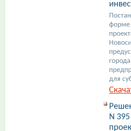
инвес
Постан
форме 
проект
Новоси
преду
города
предпр
для су
Скача
Решен
N 395
проек