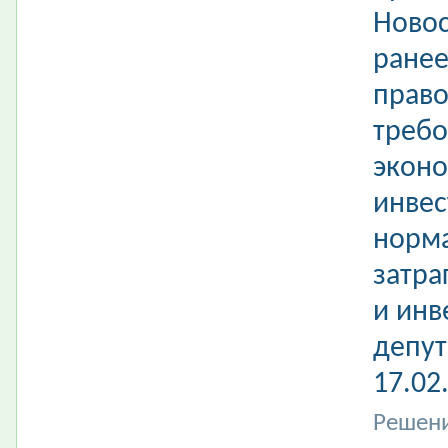
Новос
ране
право
требо
эконо
инвес
норма
затра
и инв
депут
17.02
Решени