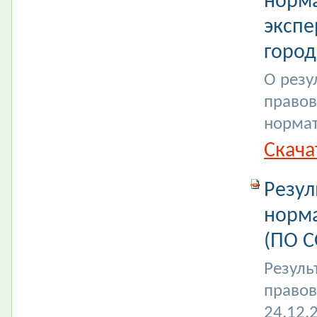
норма
экспе
город
О резу
правов
нормат
Скача
Резул
норма
(ПО С
Резуль
правов
24.12.