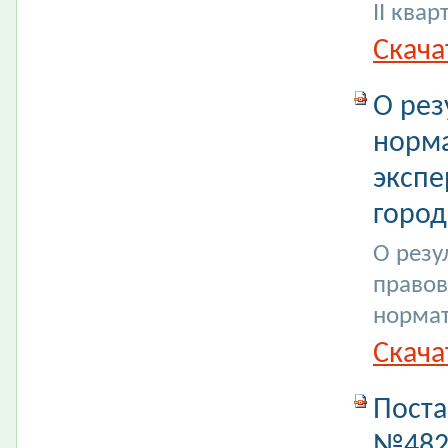
II квар
Скача
О рез
норма
экспе
город
О резу
правов
нормат
Скача
Поста
№4826