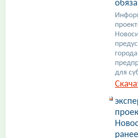
обяза
Информ
проект
Новоси
преду
города
предпр
для су
Скача
экспе
проек
Новос
ране