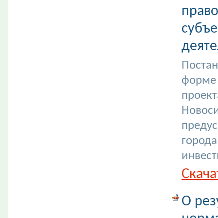
право
субъе
деяте
Постан
форме 
проект
Новоси
преду
города
инвест
Скача
О рез