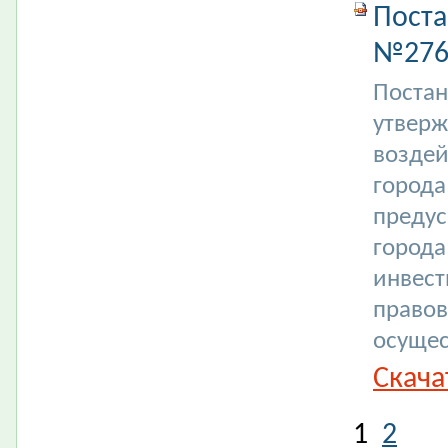
Поста
№2769
Постан
утверж
воздей
города
преду
города
инвест
правов
осущес
Скача
1
2