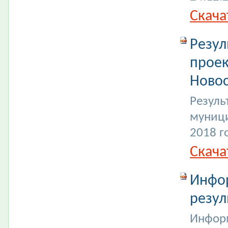
Скача
Резул
проек
Новос
Резуль
муници
2018 г
Скача
Инфор
резул
Информ