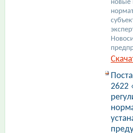
новые
нормат
субъек
экспер
Новоси
предпр
Скача
Поста
2622 
регул
норма
устан
пред