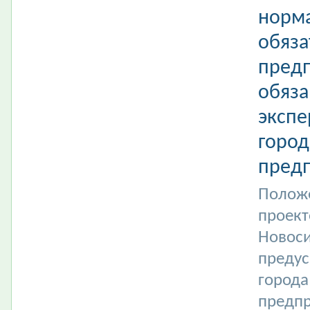
норма
обяза
предп
обяза
экспе
город
предп
Положе
проект
Новоси
преду
города
предпр