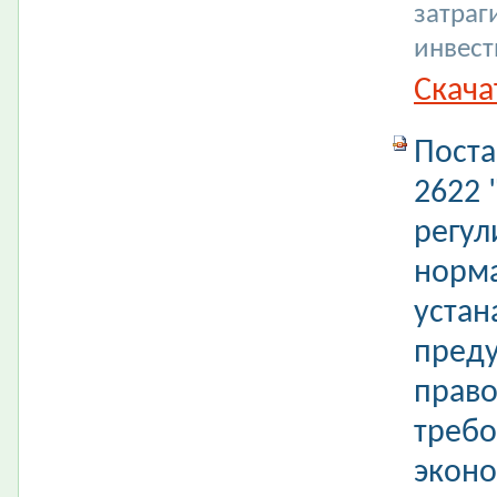
затраг
инвест
Скача
Поста
2622 
регул
норма
устан
пред
право
требо
эконо