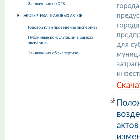
Заключения об ОРВ
города
преду
ЭКСПЕРТИЗА ПРАВОВЫХ АКТОВ
города
Годовой план проведения экспертизы
предпр
Публичные консультации в рамках
экспертизы
для су
муници
Заключения об экспертизе
затраг
инвест
Скача
Полож
возде
актов
изме