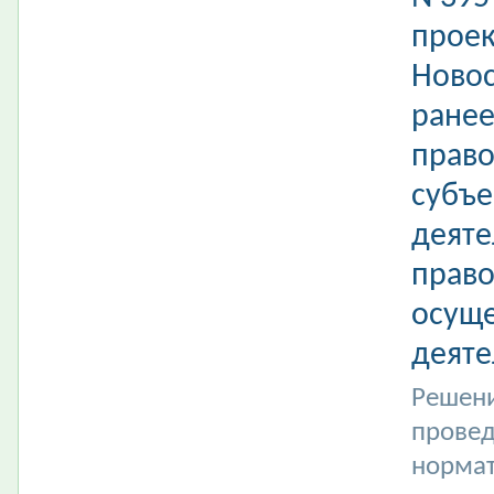
проек
Новос
ране
право
субъе
деяте
право
осуще
деяте
Решени
провед
нормат