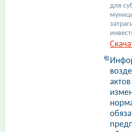
для су
муници
затраг
инвест
Скача
Инфор
возде
актов
изме
норма
обяза
предп