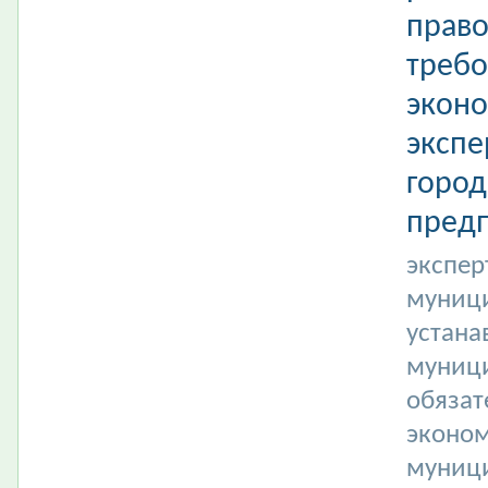
право
требо
эконо
экспе
город
предп
экспер
муници
устан
муниц
обязат
эконом
муници