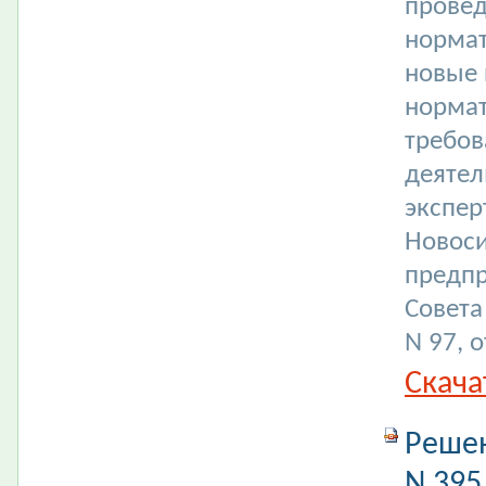
провед
нормат
новые
нормат
требов
деятел
экспер
Новоси
предпр
Совета
N 97, 
Скача
Решен
N 395