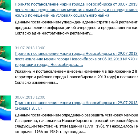
Принято постановление мэрии города Новосибирска от 30.07.201
регламента предоставления муниципальной услуги по предостав
жилых помещений на условиях социального найма
Данным постановлением утвержден административный регламент 
предоставлению информации об очередности предоставления жил
Согласно административному регламенту…
31.07.2013 13:00
Принято постановление мэрии города Новосибирска от 29.07.201
постановлению мэрии города Новосибирска от 06.02.2013 № 970 
территории города Новосибирска.....
Указанным постановлением внесены изменения в приложение 2 (
территории районов города Новосибирска в 2013 году) к постанов
Согласно изменениям…
30.07.2013 12:00
Принято постановление мэрии города Новосибирска от 29.07.201
Смоляра В. Л.»
Данным постановлением определено разрешить установку мемори
Лазаревича, начальника Новосибирского трамвайно-троллейбусног
следующим текстом: «В этом здании (1970 - 1981 гг.) находилось
которым с 1966 по 1989 гг. руководил…