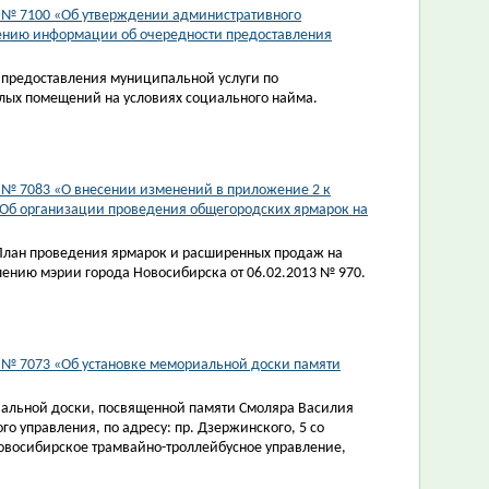
3 № 7100 «Об утверждении административного
лению информации об очередности предоставления
предоставления муниципальной услуги по
ых помещений на условиях социального найма.
3 № 7083 «О внесении изменений в приложение 2 к
«Об организации проведения общегородских ярмарок на
План проведения ярмарок и расширенных продаж на
лению мэрии города Новосибирска от 06.02.2013 № 970.
3 № 7073 «Об установке мемориальной доски памяти
альной доски, посвященной памяти Смоляра Василия
о управления, по адресу: пр. Дзержинского, 5 со
 Новосибирское трамвайно-троллейбусное управление,