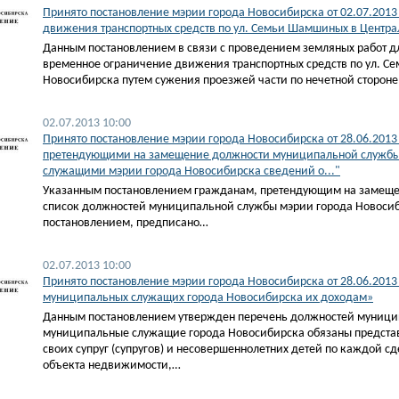
Принято постановление мэрии города Новосибирска от 02.07.201
движения транспортных средств по ул. Семьи Шамшиных в Центр
Данным постановлением в связи с проведением земляных работ дл
временное ограничение движения транспортных средств по ул. С
Новосибирска путем сужения проезжей части по нечетной стороне
02.07.2013 10:00
Принято постановление мэрии города Новосибирска от 28.06.201
претендующими на замещение должности муниципальной службы
служащими мэрии города Новосибирска сведений о..."
Указанным постановлением гражданам, претендующим на замеще
список должностей муниципальной службы мэрии города Новосиб
постановлением, предписано…
02.07.2013 10:00
Принято постановление мэрии города Новосибирска от 28.06.2013
муниципальных служащих города Новосибирска их доходам»
Данным постановлением утвержден перечень должностей муници
муниципальные служащие города Новосибирска обязаны представля
своих супруг (супругов) и несовершеннолетних детей по каждой с
объекта недвижимости,…