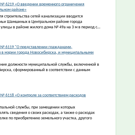
3 № 6219 «О введении временного ограничения
альном районе»
я строительства сетей канализации вводится
емьи Шамшиных в Центральном районе города
 улицы в районе жилого дома № 49а на 3 м в период с…
3 № 6119 "О представлении гражданами,
 в мэрии города Новосибирска, и муниципальными
ние должности муниципальной службы, включенной в
ирска, сформированный в соответствии с данным
 № 6118 «О контроле за соответствием расходов
пальной службы, при замещении которых
ть сведения о своих расходах, а также о расходах
делке по приобретению земельного участка, другого