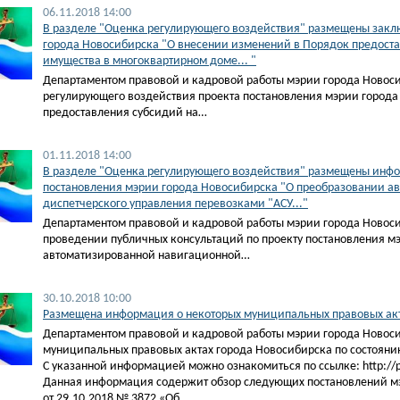
06.11.2018 14:00
В разделе "Оценка регулирующего воздействия" размещены заклю
города Новосибирска "О внесении изменений в Порядок предоста
имущества в многоквартирном доме... "
Департаментом правовой и кадровой работы мэрии города Новос
регулирующего воздействия проекта постановления мэрии города
предоставления субсидий на…
01.11.2018 14:00
В разделе "Оценка регулирующего воздействия" размещены инфо
постановления мэрии города Новосибирска "О преобразовании а
диспетчерского управления перевозками "АСУ..."
Департаментом правовой и кадровой работы мэрии города Ново
проведении публичных консультаций по проекту постановления м
автоматизированной навигационной…
30.10.2018 10:00
Размещена информация о некоторых муниципальных правовых акта
Департаментом правовой и кадровой работы мэрии города Новос
муниципальных правовых актах города Новосибирска по состоянию
С указанной информацией можно ознакомиться по ссылке: http://pra
Данная информация содержит обзор следующих постановлений м
от 29.10.2018 № 3872 «Об…