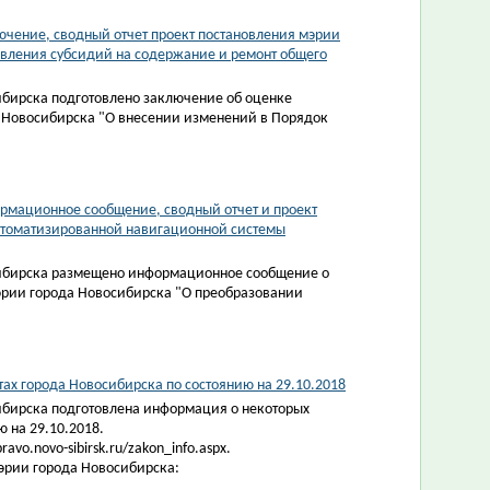
чение, сводный отчет проект постановления мэрии
вления субсидий на содержание и ремонт общего
ибирска подготовлено заключение об оценке
 Новосибирска "О внесении изменений в Порядок
рмационное сообщение, сводный отчет и проект
втоматизированной навигационной системы
сибирска размещено информационное сообщение о
эрии города Новосибирска "О преобразовании
х города Новосибирска по состоянию на 29.10.2018
ибирска подготовлена информация о некоторых
 на 29.10.2018.
vo.novo-sibirsk.ru/zakon_info.aspx.
эрии города Новосибирска: