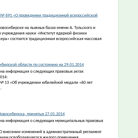
4 № 691 «О проведении традиционной всероссийской
Новосибирске на лыжных базах имени А. Тульского и
о учреждения науки «Институт ядерной физики
кера» состоится традиционная всероссийская массовая
бирской области по состоянию на 29.01.2014
на информация о следующих правовых актах
014:
4 № 13 «Об учреждении юбилейной медали «60 лет
.
овосибирска, принятых 27.01.2014
ена информация о следующих муниципальных правовых
«О внесении изменений в административный регламент
данам освободившегося жилого помещения