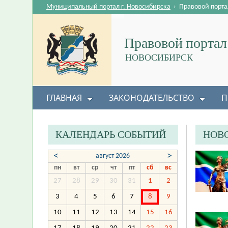
Муниципальный портал г. Новосибирска
›
Правовой порта
Правовой портал
НОВОСИБИРСК
ГЛАВНАЯ
ЗАКОНОДАТЕЛЬСТВО
П
КАЛЕНДАРЬ СОБЫТИЙ
НОВ
<
>
август 2026
пн
вт
ср
чт
пт
сб
вс
27
28
29
30
31
1
2
3
4
5
6
7
8
9
10
11
12
13
14
15
16