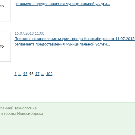
регламента предоставления муниципальной услуги…
то
16.07.2013 11:00
Принято постановление мэрии города Новосибирска от 11.07.201
регламента предоставления муниципальной услуги…
то
1
…
95
96
97
…
102
омпанией
Технологика
ии города Новосибирска