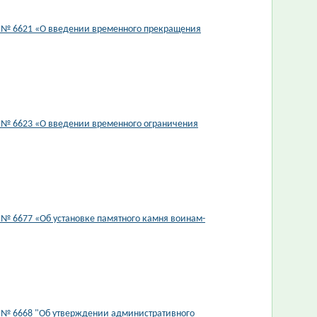
3 № 6621 «О введении временного прекращения
3 № 6623 «О введении временного ограничения
 № 6677 «Об установке памятного камня воинам-
3 № 6668 "Об утверждении административного