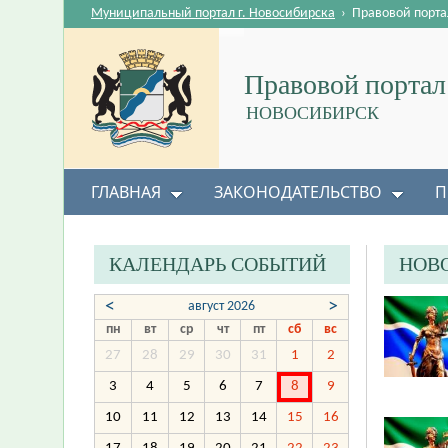
Муниципальный портал г. Новосибирска
›
Правовой порта
Правовой портал
НОВОСИБИРСК
ГЛАВНАЯ
ЗАКОНОДАТЕЛЬСТВО
П
КАЛЕНДАРЬ СОБЫТИЙ
НОВ
<
>
август 2026
пн
вт
ср
чт
пт
сб
вс
27
28
29
30
31
1
2
3
4
5
6
7
8
9
10
11
12
13
14
15
16