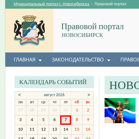
Муниципальный портал г. Новосибирска
›
Правовой портал
Правовой портал
НОВОСИБИРСК
ГЛАВНАЯ
ЗАКОНОДАТЕЛЬСТВО
ПРАВО
КАЛЕНДАРЬ СОБЫТИЙ
НОВ
<
>
август 2026
пн
вт
ср
чт
пт
сб
вс
27
28
29
30
31
1
2
3
4
5
6
7
8
9
10
11
12
13
14
15
16