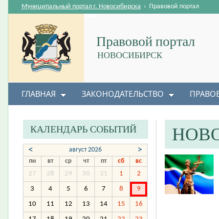
Муниципальный портал г. Новосибирска
›
Правовой портал
Правовой портал
НОВОСИБИРСК
ГЛАВНАЯ
ЗАКОНОДАТЕЛЬСТВО
ПРАВО
КАЛЕНДАРЬ СОБЫТИЙ
НОВ
<
>
август 2026
пн
вт
ср
чт
пт
сб
вс
27
28
29
30
31
1
2
3
4
5
6
7
8
9
10
11
12
13
14
15
16