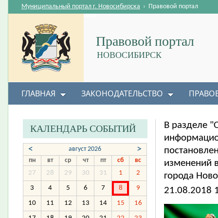
Муниципальный портал г. Новосибирска
›
Правовой портал
Правовой портал
НОВОСИБИРСК
ГЛАВНАЯ
ЗАКОНОДАТЕЛЬСТВО
ПРАВО
В разделе 
КАЛЕНДАРЬ СОБЫТИЙ
информацион
<
>
август 2026
постановлен
пн
вт
ср
чт
пт
сб
вс
изменений 
27
28
29
30
31
1
2
города Ново
3
4
5
6
7
8
9
21.08.2018 
10
11
12
13
14
15
16