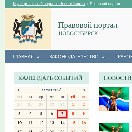
Муниципальный портал г. Новосибирска
›
Правовой портал
Правовой портал
НОВОСИБИРСК
ГЛАВНАЯ
ЗАКОНОДАТЕЛЬСТВО
ПРАВО
КАЛЕНДАРЬ СОБЫТИЙ
НОВОСТИ
<
>
август 2026
пн
вт
ср
чт
пт
сб
вс
27
28
29
30
31
1
2
3
4
5
6
7
8
9
10
11
12
13
14
15
16