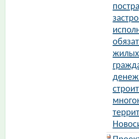
постр
застр
испол
обязат
жилых
гражд
денеж
строит
много
терри
Новос