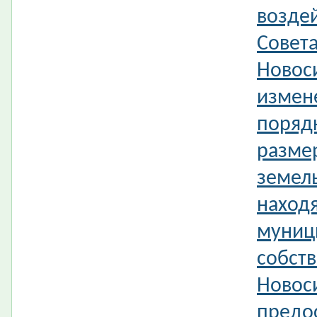
возде
Совета
Новос
измен
поряд
разме
земель
наход
муниц
собств
Новос
предо