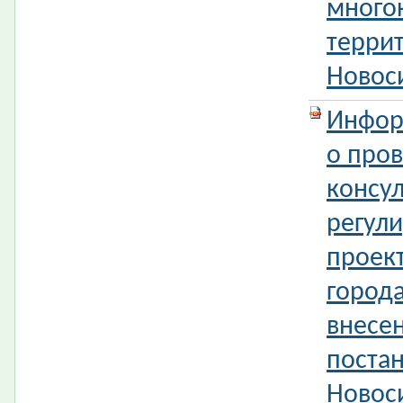
много
терри
Новос
Инфор
о про
консул
регул
проек
город
внесе
поста
Новос