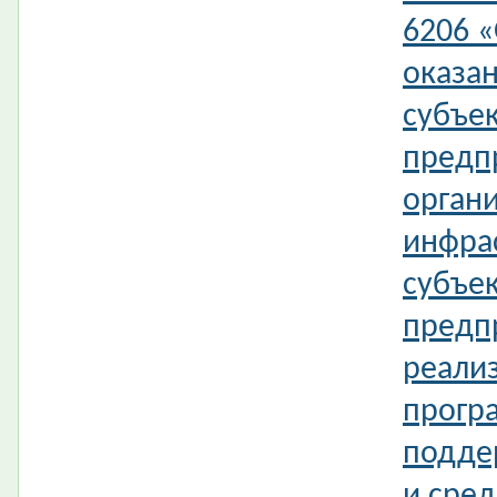
6206 «
оказа
субъек
предп
орган
инфра
субъек
предпр
реали
прогр
подде
и сред