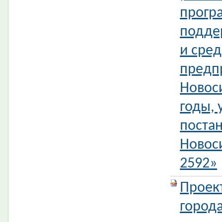
прогр
подде
и сред
предп
Новоси
годы,
поста
Новос
2592»
Проек
город