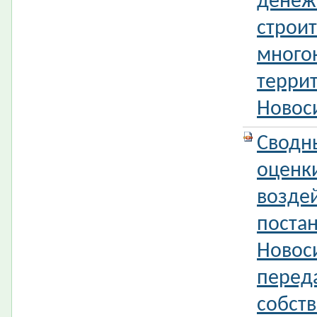
денеж
строит
много
терри
Новос
Сводн
оценк
возде
поста
Новос
перед
собст