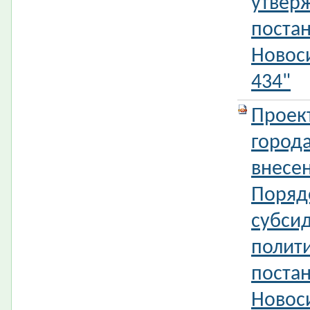
утвер
поста
Новос
434"
Проек
город
внесе
Поряд
субси
полит
поста
Новос