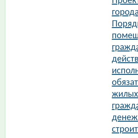
Проек
город
Поряд
помещ
гражд
действ
испол
обязат
жилых
гражд
денеж
строит