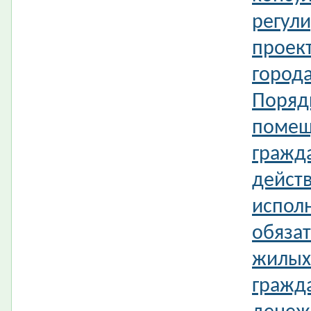
регул
проек
город
Поряд
помещ
гражд
действ
испол
обязат
жилых
гражд