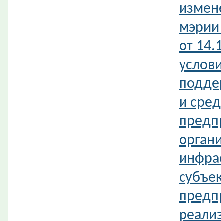
измен
мэрии
от 14.
услови
подде
и сред
предп
орган
инфра
субъек
предпр
реали