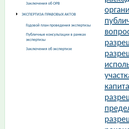
Заключения об ОРВ
орган
ЭКСПЕРТИЗА ПРАВОВЫХ АКТОВ
публи
Годовой план проведения экспертизы
вопро
Публичные консультации в рамках
экспертизы
разре
Заключения об экспертизе
разре
испол
участк
капита
разре
преде
разреш