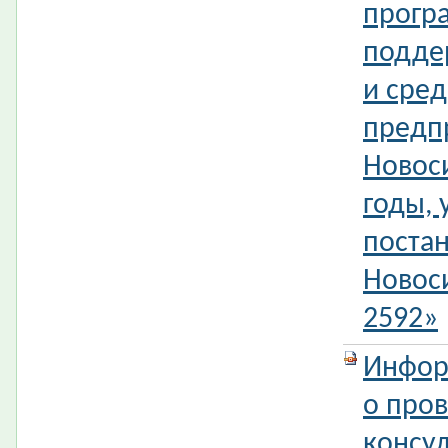
прогр
подде
и сред
предп
Новоси
годы,
поста
Новос
2592»
Инфор
о про
консул