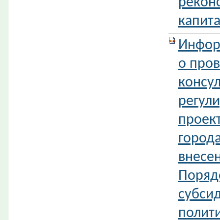
рекон
капита
Инфор
о про
консул
регул
проек
город
внесе
Поряд
субси
полит