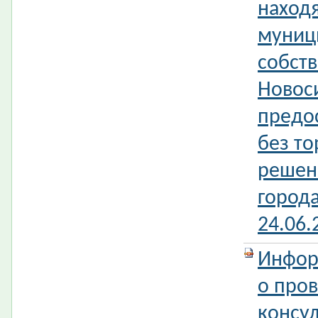
наход
муниц
собств
Новос
предо
без то
решен
город
24.06
Инфор
о про
консул