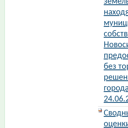
земель
наход
муниц
собств
Новос
предо
без то
решен
город
24.06.
Сводн
оценк