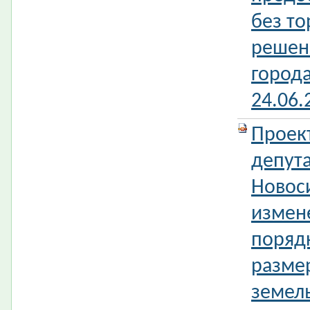
без то
решен
город
24.06
Проек
депута
Новос
измен
поряд
разме
земель