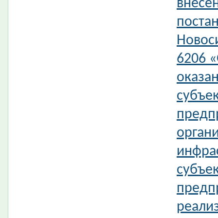
внесе
поста
Новос
6206 «
оказа
субъек
предп
орган
инфра
субъек
предпр
реали