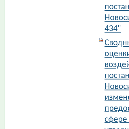
поста
Новос
434"
Сводн
оценк
возде
поста
Новос
измен
предо
сфере