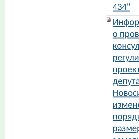
434"
Инфор
о про
консул
регул
проек
депута
Новос
измен
поряд
разме