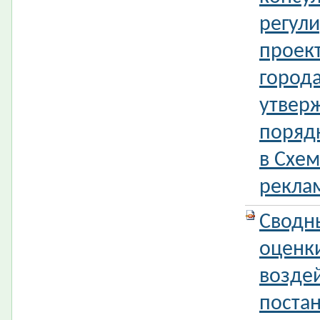
регул
проек
город
утвер
поряд
в Схе
рекла
Сводн
оценк
возде
поста