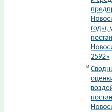
предп
Новоси
годы,
поста
Новос
2592»
Сводн
оценк
возде
поста
Новос