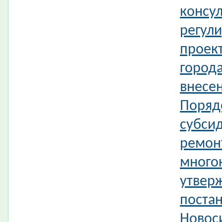
консул
регул
проек
город
внесе
Поряд
субси
ремон
много
утвер
поста
Новос