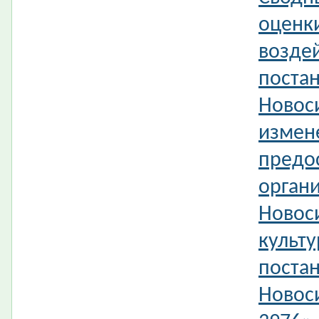
оценк
возде
поста
Новос
измен
предо
орган
Новос
культ
поста
Новос