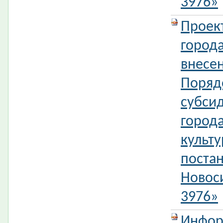
3976»
Проек
город
внесе
Поряд
субси
город
культ
поста
Новос
3976»
Инфор