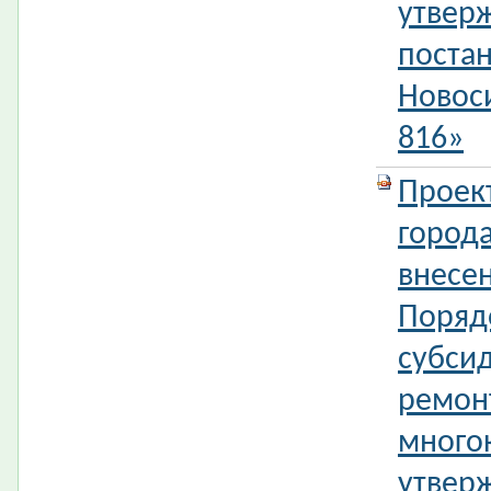
утвер
поста
Новос
816»
Проек
город
внесе
Поряд
субси
ремон
много
утвер