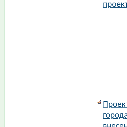
проект
Проек
город
внесе