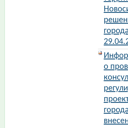
Новос
решен
город
29.04
Инфор
о про
консул
регул
проек
город
внесе