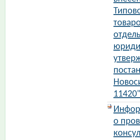
Типов
товаро
отдел
юриди
утвер
поста
Новос
11420
Инфор
о про
консул