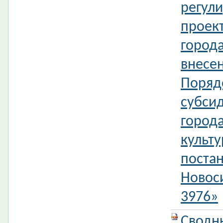
регул
проек
город
внесе
Поряд
субси
город
культ
поста
Новос
3976»
Сводн