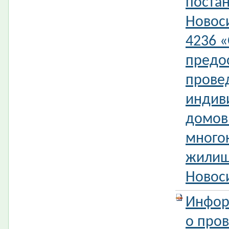
поста
Новос
4236 
предо
прове
индив
домов 
много
жилищ
Новос
Инфор
о про