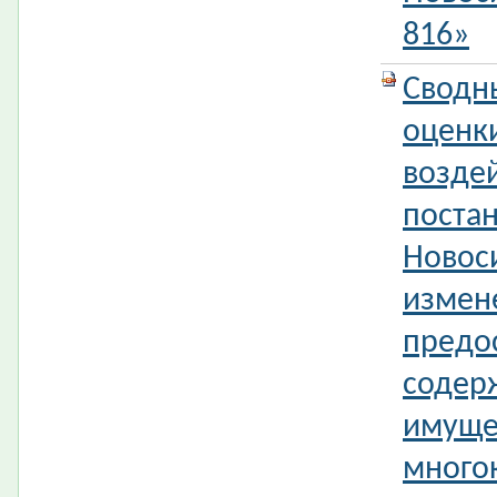
816»
Сводн
оценк
возде
поста
Новос
измен
предо
содер
имуще
много