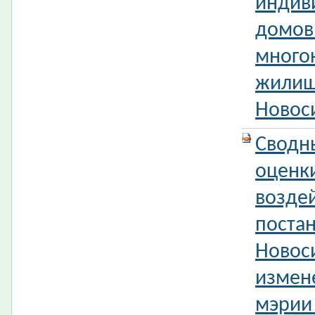
индив
домов 
много
жилищ
Новос
Сводн
оценк
возде
поста
Новос
измен
мэрии