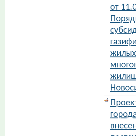
от 11.
Поряд
субси
газиф
жилых
много
жилищ
Новос
Проек
город
внесе