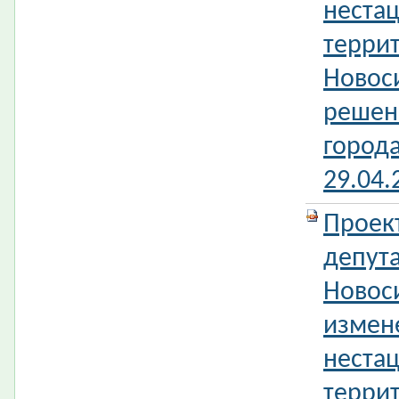
неста
терри
Новос
решен
город
29.04
Проек
депута
Новос
измен
неста
терри