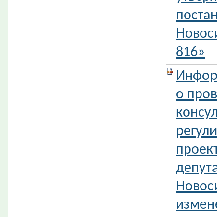
поста
Новос
816»
Инфор
о про
консул
регул
проек
депута
Новос
измен