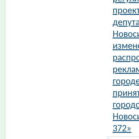
проек
депута
Новос
измен
распр
рекла
город
приня
городс
Новос
372»