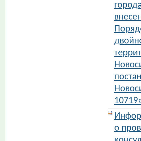
город
внесе
Поряд
двойн
терри
Новос
поста
Новос
10719
Инфор
о про
консул