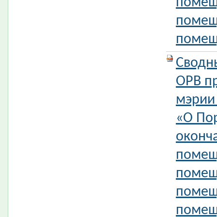
помещ
помещ
помещ
Сводн
ОРВ п
мэрии
«О По
оконч
помещ
помещ
помещ
помещ