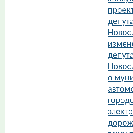
проек
депута
Новос
измен
депута
Новос
о мун
автом
город
электр
дорож