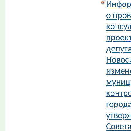
Инфор
о про
консул
проек
депута
Новос
измен
муниц
контр
город
утвер
Совета