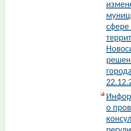
измен
муниц
сфере 
терри
Новос
решен
город
22.12
Инфор
о про
консул
регул