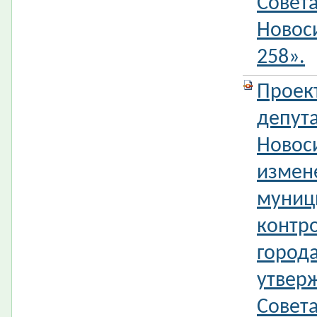
Совета
Новос
258».
Проек
депута
Новос
измен
муниц
контр
город
утвер
Совета