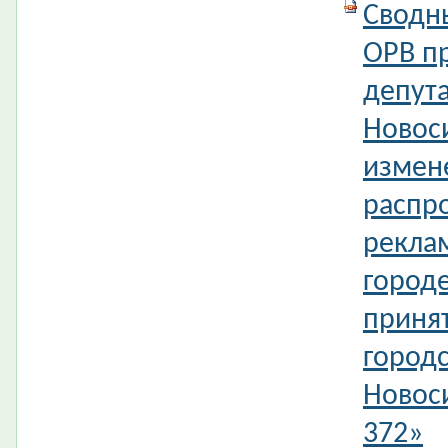
Сводн
ОРВ п
депута
Новос
измен
распр
рекла
город
приня
городс
Новос
372»