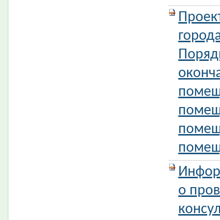
Проек
город
Поряд
оконч
помещ
помещ
помещ
помещ
Инфор
о про
консул