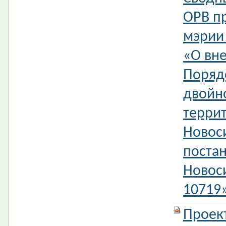
ОРВ п
мэрии
«О вн
Поряд
двойн
терри
Новос
поста
Новос
10719
Проек