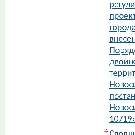
регул
проек
город
внесе
Поряд
двойн
терри
Новос
поста
Новос
10719
Сводн