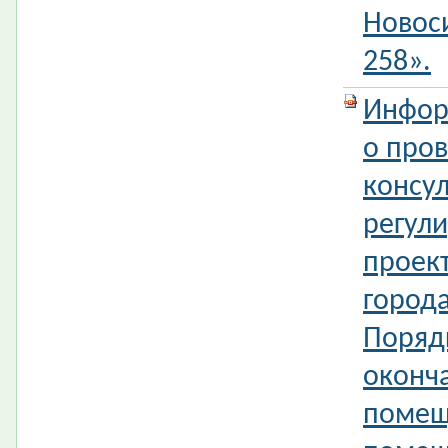
Новос
258».
Инфор
о про
консул
регул
проек
город
Поряд
оконч
помещ