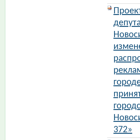
Проек
депута
Новос
измен
распр
рекла
город
приня
городс
Новос
372»