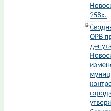
Новос
258».
Сводн
ОРВ п
депута
Новос
измен
муниц
контр
город
утвер