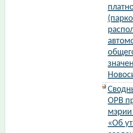
платн
(парко
распо
автом
общег
значе
Новос
Сводн
ОРВ п
мэрии
«Об у