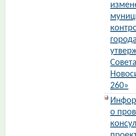
измен
муниц
контр
город
утвер
Совета
Новос
260»
Инфор
о про
консул
проек