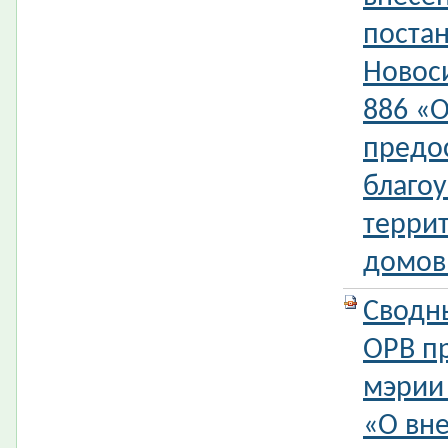
поста
Новос
886 «
предо
благо
терри
домов
Сводн
ОРВ п
мэрии
«О вн