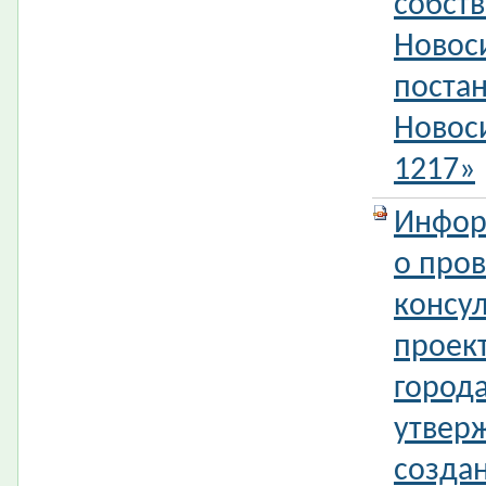
собств
Новос
поста
Новос
1217»
Инфор
о про
консул
проек
город
утвер
создан