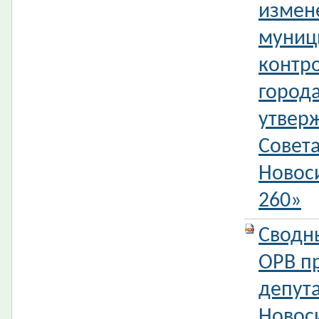
измен
муниц
контр
город
утвер
Совета
Новос
260»
Сводн
ОРВ п
депута
Новос