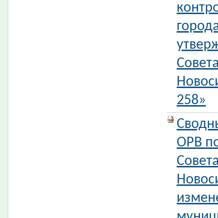
контр
город
утвер
Совета
Новос
258»
Сводн
ОРВ п
Совета
Новос
измен
муниц