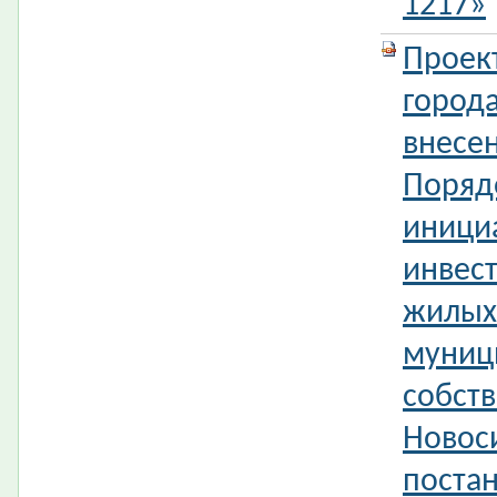
1217»
Проек
город
внесе
Поряд
иници
инвес
жилых
муниц
собств
Новос
поста