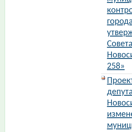
контр
город
утвер
Совета
Новос
258»
Проек
депута
Новос
измен
муниц