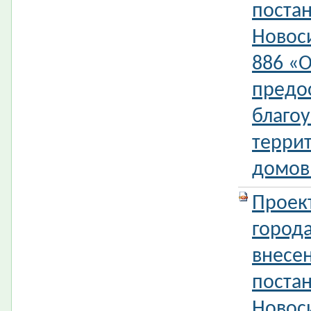
поста
Новос
886 «
предо
благо
терри
домов
Проек
город
внесе
поста
Новос