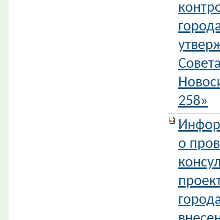
контр
город
утвер
Совета
Новос
258»
Инфор
о про
консул
проек
город
внесе