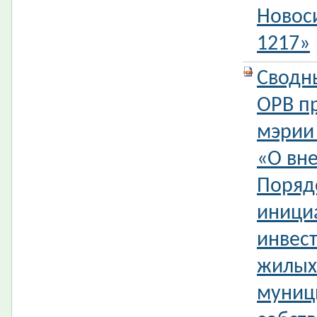
Новос
1217»
Сводн
ОРВ п
мэрии
«О вн
Поряд
иници
инвес
жилых
муниц