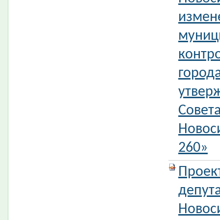
измен
муниц
контр
город
утвер
Совета
Новос
260»
Проек
депута
Новос