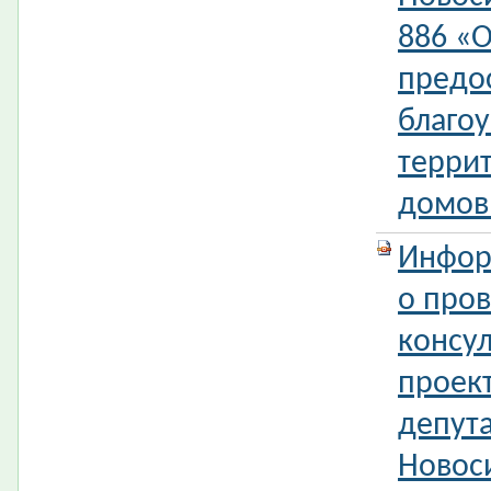
886 «
предо
благо
терри
домов
Инфор
о про
консул
проек
депута
Новос