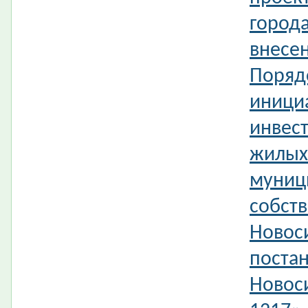
город
внесе
Поряд
иници
инвес
жилых
муниц
собств
Новос
поста
Новос