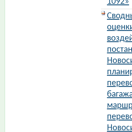
1092»
Сводн
оценк
возде
поста
Новос
плани
перев
багаж
маршр
перево
Новос