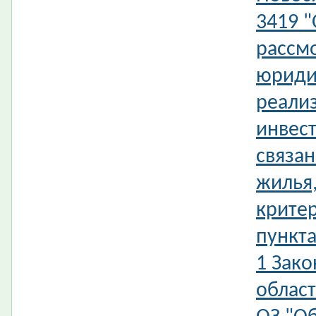
3419 
рассм
юриди
реали
инвес
связан
жилья,
крите
пункта
1 Зак
област