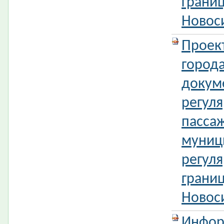
границ
Новос
Проек
город
докум
регул
пассаж
муниц
регуля
границ
Новос
Инфор