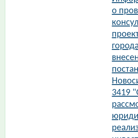
о про
консул
проек
город
внесе
поста
Новос
3419 
рассм
юриди
реали