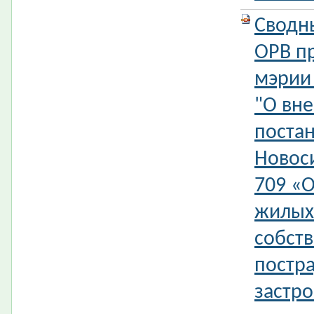
Сводн
ОРВ п
мэрии
"О вн
поста
Новос
709 «
жилых
собст
постр
застр