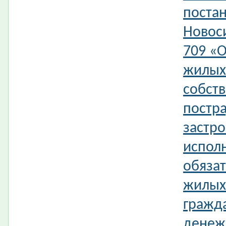
поста
Новос
709 «
жилых
собст
постр
застр
испол
обязат
жилых
гражд
денеж