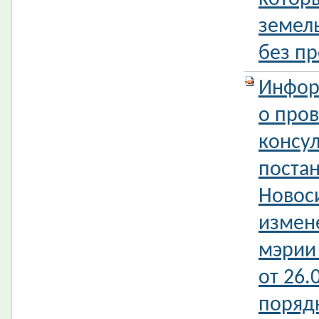
земель
без пр
Инфор
о про
консул
поста
Новос
измен
мэрии
от 26.
поряд