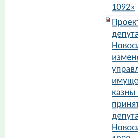
1092»
Проек
депута
Новос
измен
управ
имуще
казны
приня
депута
Новос