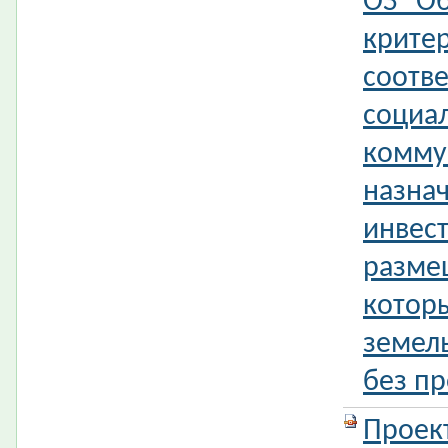
ОЗ "О
крите
соотве
социал
комму
назна
инвес
разме
котор
земель
без пр
Проек