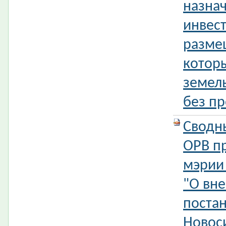
назна
инвес
разме
котор
земель
без пр
Сводн
ОРВ п
мэрии
"О вн
поста
Новос