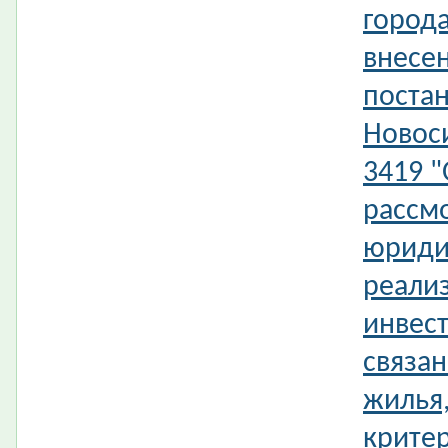
город
внесе
поста
Новос
3419 
рассм
юриди
реали
инвес
связан
жилья,
крите