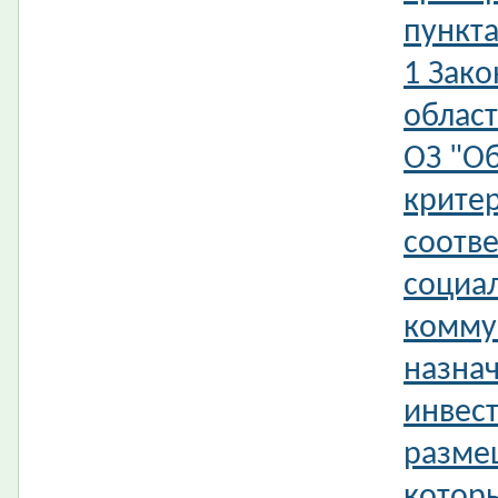
пункта
1 Зак
област
ОЗ "О
крите
соотве
социал
комму
назна
инвес
разме
котор