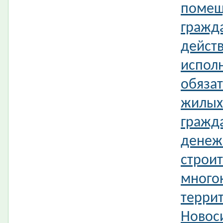
помещ
гражд
действ
испол
обязат
жилых
гражд
денеж
строит
много
терри
Новос