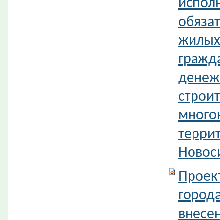
испол
обязат
жилых
гражд
денеж
строит
много
терри
Новос
Проек
город
внесе