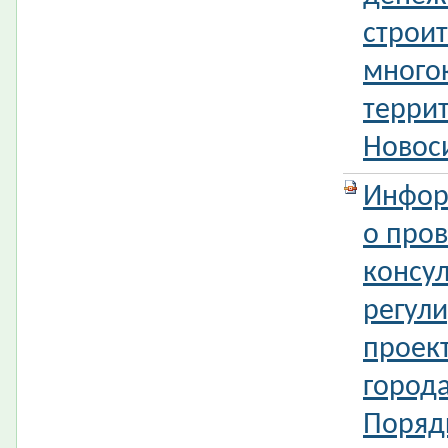
строит
много
терри
Новос
Инфор
о про
консул
регул
проек
город
Поряд