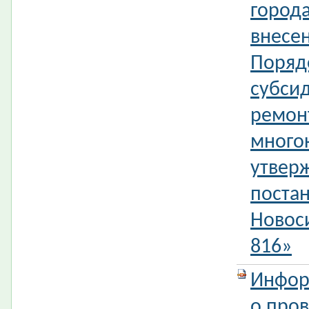
город
внесе
Поряд
субси
ремон
много
утвер
поста
Новос
816»
Инфор
о про