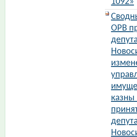
1092»
Сводн
ОРВ п
депута
Новос
измен
управ
имуще
казны
приня
депута
Новос