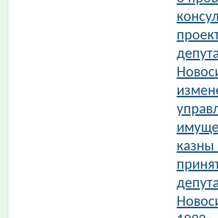
консул
проек
депута
Новос
измен
управ
имуще
казны
приня
депута
Новос