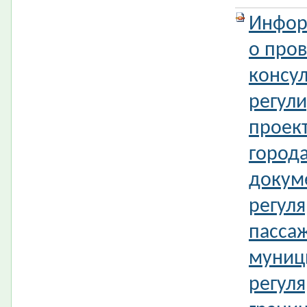
Инфор
о про
консул
регул
проек
город
докум
регул
пассаж
муниц
регуля