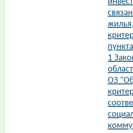
инвес
связан
жилья,
крите
пункта
1 Зак
област
ОЗ "О
крите
соотве
социал
комму