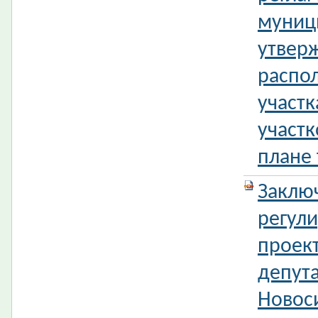
муниц
утвер
распо
участк
участк
плане
Заклю
регул
проек
депута
Новос