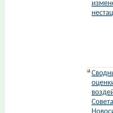
измен
нестац
Сводн
оценк
возде
Совета
Новос