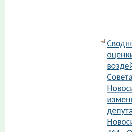
Сводн
оценк
возде
Совета
Новос
измен
депута
Новос