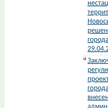
неста
терри
Новос
решен
город
29.04
Заклю
регул
проек
город
внесе
админ