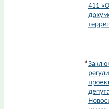
411 «
докум
террит
Заклю
регул
проек
депута
Новос