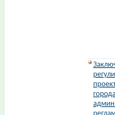
Заклю
регул
проек
город
админ
реглам