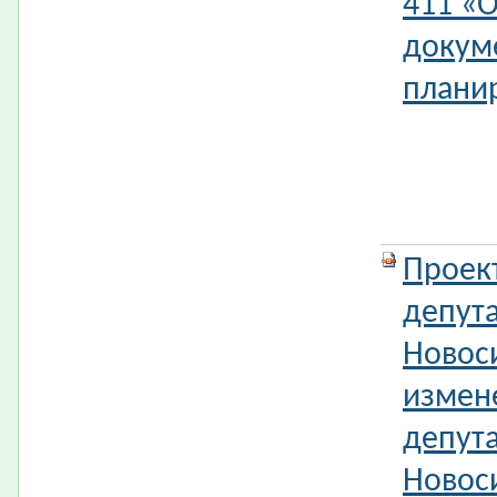
411 «
докум
планир
Проек
депута
Новос
измен
депута
Новос