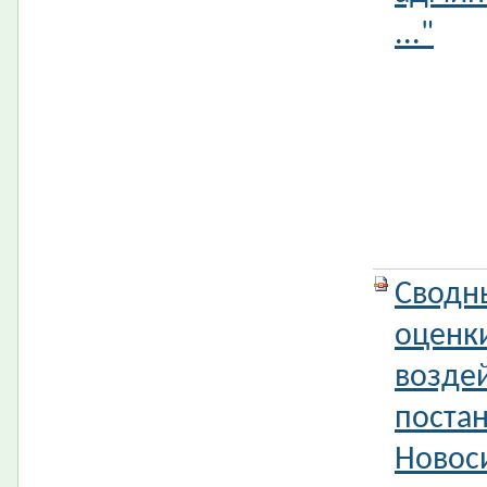
..."
Сводн
оценк
возде
поста
Новос