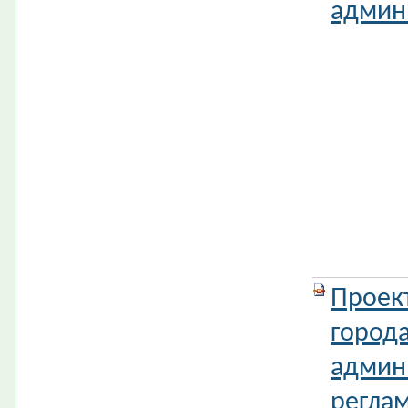
админи
Проек
город
админ
регла