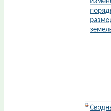
измен
поряд
разме
земель
Сводн