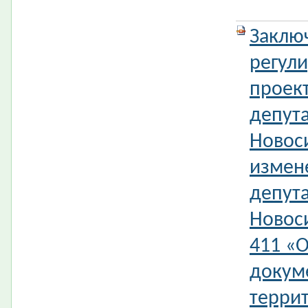
Заклю
регул
проек
депута
Новос
измен
депута
Новос
411 «
докум
террит