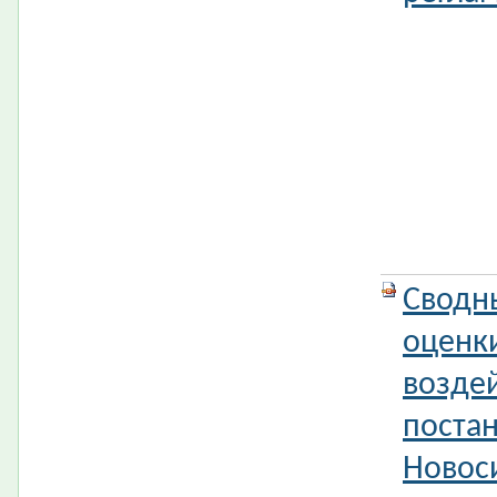
Сводн
оценк
возде
поста
Новос