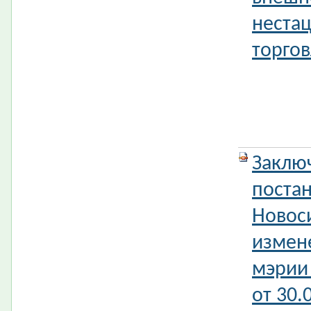
неста
торговл
Заклю
поста
Новос
измен
мэрии
от 30.