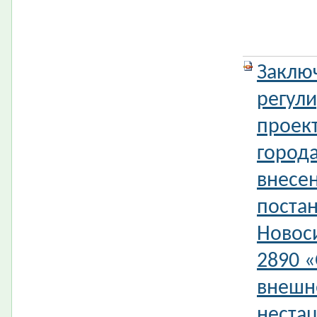
Заклю
регул
проек
город
внесе
поста
Новос
2890 «
внешн
нестац