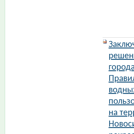
Заклю
решен
город
Прави
водны
польз
на тер
Новос