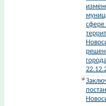
измен
муниц
сфере 
терри
Новос
решен
город
22.12
Заклю
поста
Новос