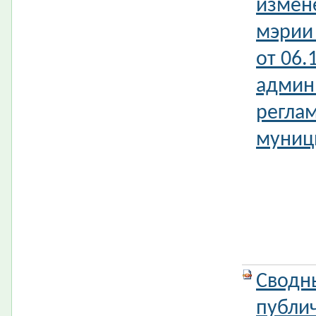
измен
мэрии
от 06.
админ
регла
муници
Сводн
публи