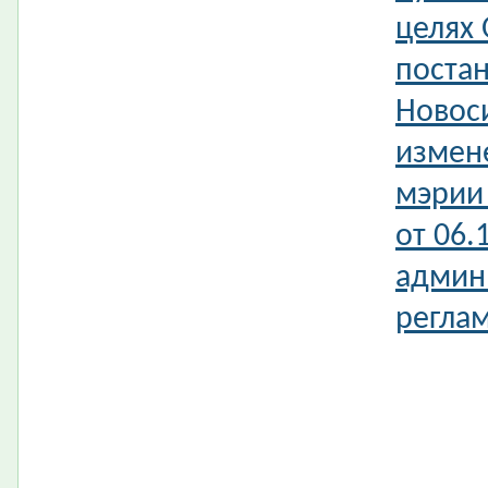
целях
поста
Новос
измен
мэрии
от 06.
админ
реглам