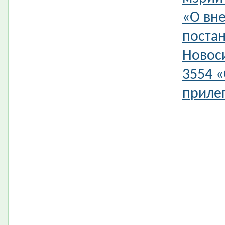
«О вн
поста
Новос
3554 
прилег