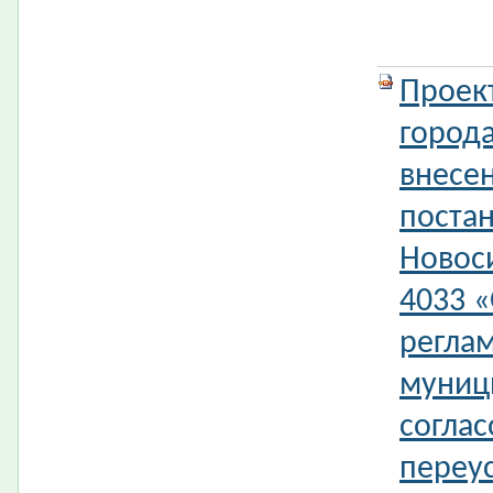
Проек
город
внесе
поста
Новос
4033 
регла
муниц
согла
переус