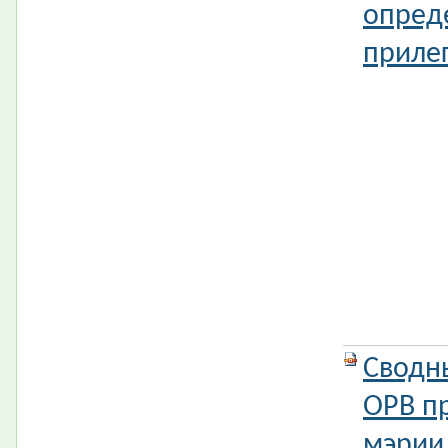
опред
приле
Сводн
ОРВ п
мэрии