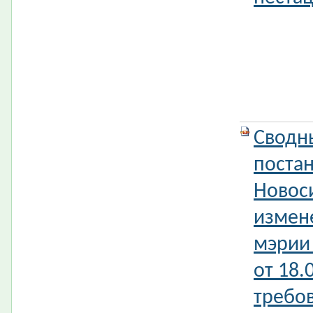
Сводн
поста
Новос
измен
мэрии
от 18.
требо