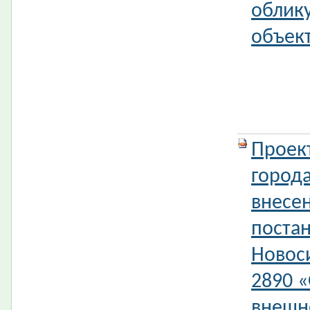
облик
объект
Проек
город
внесе
поста
Новос
2890 «
внешн