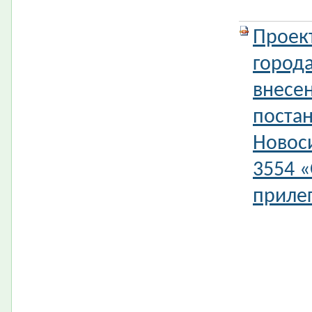
Проек
город
внесе
поста
Новос
3554 
прилег