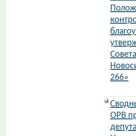
Полож
контро
благоу
утвер
Совета
Новос
266»
Сводн
ОРВ п
депута