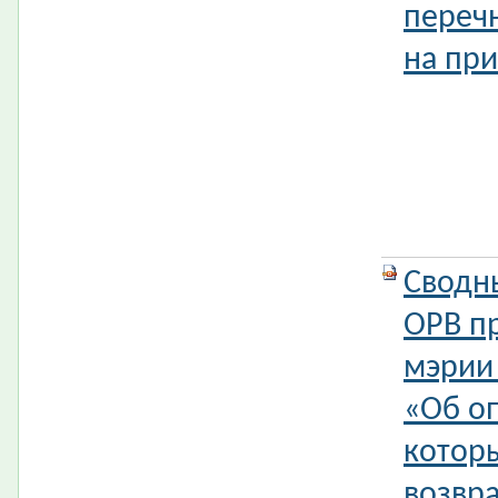
переч
на при
Сводн
ОРВ п
мэрии
«Об оп
котор
возвр