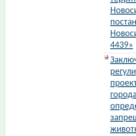
Новос
поста
Новос
4439»
Заклю
регул
проек
город
опред
запре
животн