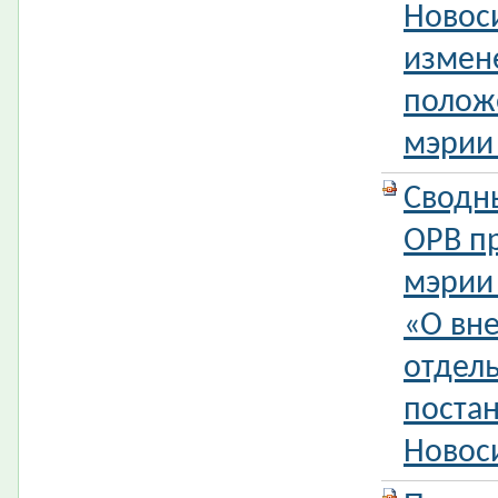
Новос
измен
полож
мэрии
Сводн
ОРВ п
мэрии
«О вн
отдел
поста
Новос