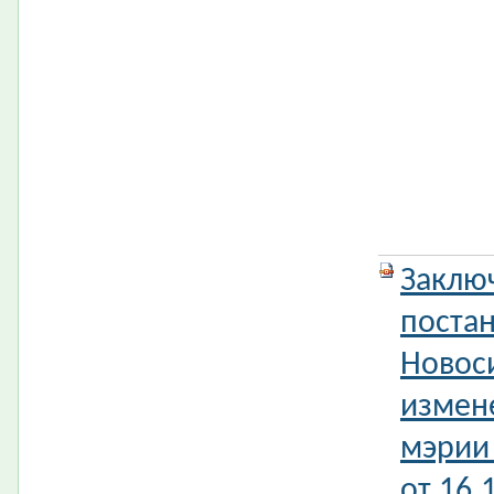
Заклю
поста
Новос
измен
мэрии
от 16.