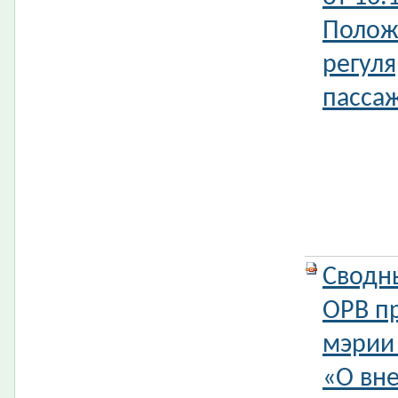
Полож
регул
пассаж
Сводн
ОРВ п
мэрии
«О вн