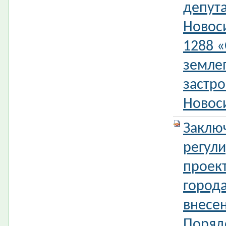
депута
Новос
1288 
земле
застро
Новос
Заклю
регул
проек
город
внесе
Поряд