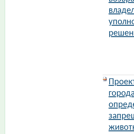
владел
уполн
решени
Проек
город
опред
запре
животн