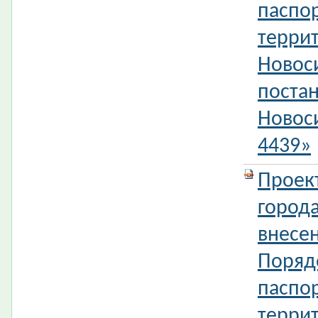
паспор
терри
Новос
поста
Новос
4439»
Проек
город
внесе
Поряд
паспор
терри