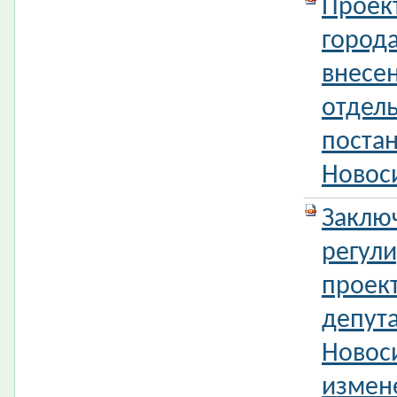
Проек
город
внесе
отдел
поста
Новос
Заклю
регул
проек
депута
Новос
измен