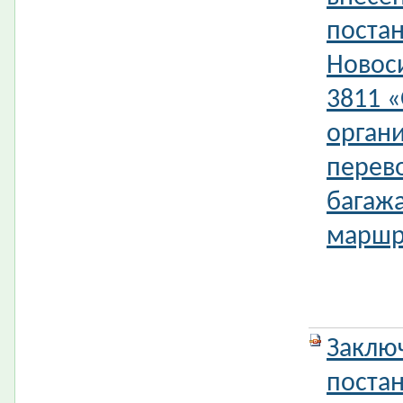
поста
Новос
3811 
орган
перев
багаж
маршру
Заклю
поста