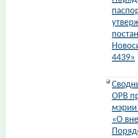
паспор
утвер
поста
Новос
4439»
Сводн
ОРВ п
мэрии
«О вн
Поряд