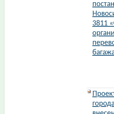
поста
Новос
3811 
орган
перев
багажа
Проек
город
внесе