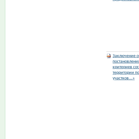
Заключение о
постановлени
критериев со
территории п
участков...»