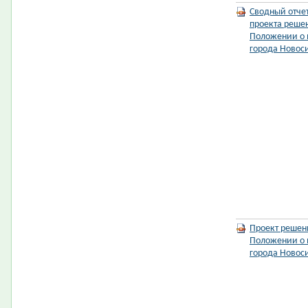
Сводный отче
проекта реше
Положении о 
города Новос
Проект решен
Положении о 
города Новос