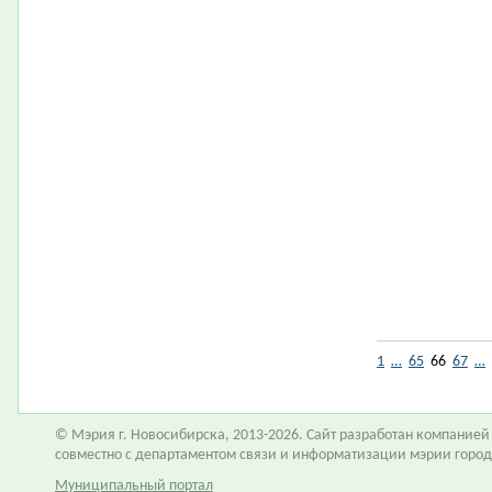
1
…
65
66
67
…
© Мэрия г. Новосибирска, 2013-2026. Сайт разработан компание
совместно с департаментом связи и информатизации мэрии горо
Муниципальный портал