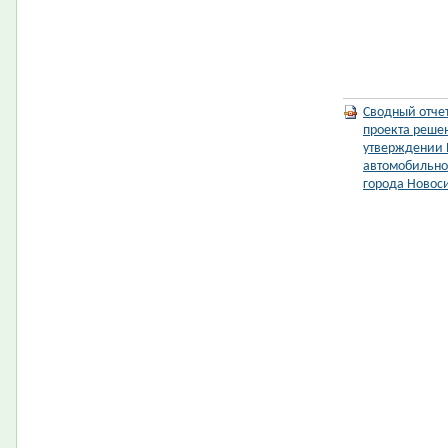
Сводный отче
проекта реше
утверждении 
автомобильном
города Новос