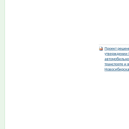
Проект решен
утверждении 
автомобильно
транспорте и 
Новосибирск