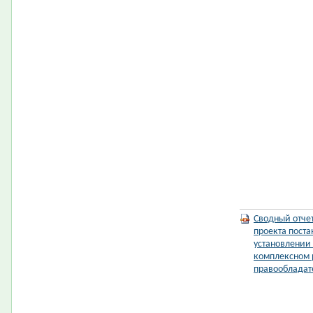
Сводный отче
проекта пост
установлении
комплексном 
правообладате