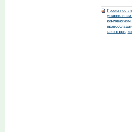
Проект поста
установлении
комплексном 
правообладате
такого предл