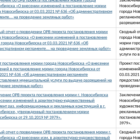
чение об ОРВ проекта постановления мэрии города
Заключени
ибирска «О внесении изменений в постановление мэрии
Новосибир
а Новосибирска от 03.03.2021 № 636 «Об административном
города Но
менте... на проведение земляных работ»
регламент
разрешени
ый отчет о проведении ОРВ проекта постановления мэрии
Сводный о
а Новосибирска «О внесении изменений в постановление
города Но
 города Новосибирска от 03.03.2021 № 636 «Об
мэрии горо
истративном регламенте... на проведение земляных работ»
администр
услуги по 
т постановления мэрии города Новосибирска «О внесении
Проект по
ений в постановление мэрии города Новосибирска от
изменений
.2021 № 636 «Об административном регламенте
03.03.202
ставления муниципальной услуги по выдаче разрешений на
предостав
дение земляных работ»
проведени
чение ОРВ проекта постановления мэрии г. Новосибирска
Заключени
есении изменений в архитектурно-художественный
Новосибир
мент раз. информационных и рекламных конструкций в г.
художеств
ибирске, утвержденный постановлением мэрии
рекламных
осибирска от 29.10.2019 № 3979».
постановл
3979».
ый отчет о проведении ОРВ проекта постановления мэрии г.
Сводный о
ибирска «О внесении изм. в архитектурно-художественный
города Нов