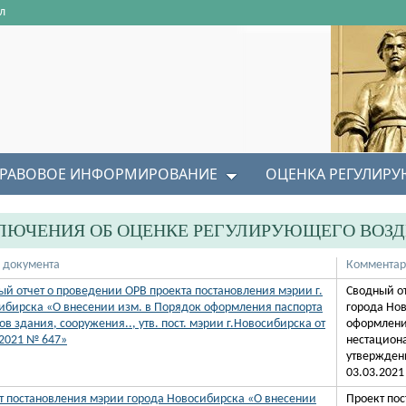
л
РАВОВОЕ ИНФОРМИРОВАНИЕ
ОЦЕНКА РЕГУЛИР
ЛЮЧЕНИЯ ОБ ОЦЕНКЕ РЕГУЛИРУЮЩЕГО ВОЗ
 документа
Коммента
ый отчет о проведении ОРВ проекта постановления мэрии г.
Сводный о
ибирска «О внесении изм. в Порядок оформления паспорта
города Но
в здания, сооружения.., утв. пост. мэрии г.Новосибирска от
оформлени
.2021 № 647»
нестациона
утвержден
03.03.2021
т постановления мэрии города Новосибирска «О внесении
Проект по