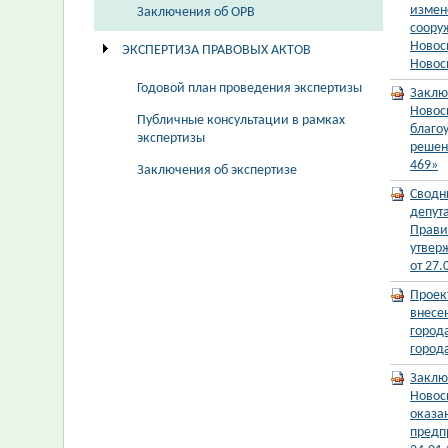
измен
Заключения об ОРВ
соору
Новос
ЭКСПЕРТИЗА ПРАВОВЫХ АКТОВ
Новос
Годовой план проведения экспертизы
Заклю
Новос
Публичные консультации в рамках
благо
экспертизы
решен
469»
Заключения об экспертизе
Сводн
депут
Прави
утвер
от 27
Проек
внесе
город
город
Заклю
Новос
оказа
предп