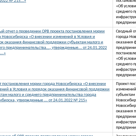
2022 № 215...»
постановле
«Об услови
среднего 
инфраструк
предприни
ый отчет о проведении ОРВ проекта постановления мэрии
Сводный о
а Новосибирска «О внесении изменений в Условия и
города Но
ок оказания финансовой поддержки субъектам малого и
оказания 
го предпринимательства..., утвержденные... от 24.01.2022
предприни
..»
постановле
«Об услови
среднего 
инфраструк
предприни
т постановления мэрии города Новосибирска «О внесении
Проект по
ений в Условия и порядок оказания финансовой поддержки
изменений
ктам малого и среднего предпринимательства города
субъектам 
ибирска, утвержденные ... от 24.01.2022 № 215»
Новосибир
Новосибирс
оказания 
предприни
инфраструк
предприни