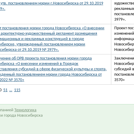
., утв. постановлением мэрии г.Новосибирска от 29.10.2019
художеств
9».
рекламных
постановл
3979».
т постановления мэрии города Новосибирска «О внесении
Проект по
в архитектурно-художественный регламент размещения
изменений
мационных и рекламных конструкций в городе
информаци
ибирске, утвержденный постановлением мэрии
Новосибир
осибирска от 29.10.2019 № 3979».
Новосибирс
чение об ОРВ проекта постановления мэрии города
Заключени
ибирска «О внесении изменений в Порядок
Новосибир
ставления субсидий в сфере физической культуры и спорта,
субсидий в
жденный постановлением мэрии города Новосибирска от
постановл
.2022 № 3570»
3570»
0
51
…
115
омпанией
Технологика
ии города Новосибирска