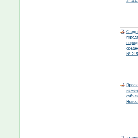
24.01.
Сводн
город
поряд
средне
№ 215.
Проек
измен
субъе
Новос