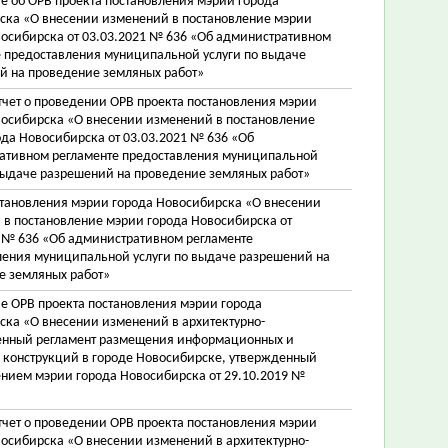
е об ОРВ проекта постановления мэрии города
ска «О внесении изменений в постановление мэрии
восибирска от 03.03.2021 № 636 «Об административном
е предоставления муниципальной услуги по выдаче
й на проведение земляных работ»
тчет о проведении ОРВ проекта постановления мэрии
восибирска «О внесении изменений в постановление
да Новосибирска от 03.03.2021 № 636 «Об
ативном регламенте предоставления муниципальной
выдаче разрешений на проведение земляных работ»
становления мэрии города Новосибирска «О внесении
 в постановление мэрии города Новосибирска от
1 № 636 «Об административном регламенте
ления муниципальной услуги по выдаче разрешений на
е земляных работ»
е ОРВ проекта постановления мэрии города
ска «О внесении изменений в архитектурно-
енный регламент размещения информационных и
 конструкций в городе Новосибирске, утвержденный
ением мэрии города Новосибирска от 29.10.2019 №
тчет о проведении ОРВ проекта постановления мэрии
осибирска «О внесении изменений в архитектурно-