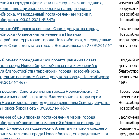
ений в Порядок оформления паспорта фасадов здания,
изменений
жения, нестационарного объекта на территории г.
сооружения
ибирска, утвержденный постановлением мэрии г.
Новосибир
ибирска от 03.03.2021 № 647»
Новосибирс
чение ОРВ проекта решения Совета депутатов города
Заключение
ибирска «О внесении изменений в Правила
Новосибир
устройства территории города Новосибирска, утвержденные
территори
ием Совета депутатов города Новосибирска от 27.09.2017 №
депутатов 
ый отчет о проведении ОРВ проекта решения Совета
Сводный от
атов города Новосибирска «О внесении изменений в
депутатов
ла благоустройства территории города Новосибирска,
благоустро
жденные решением Совета депутатов города Новосибирска
решением С
.09.2017 № 469»
469»
т решения Совета депутатов города Новосибирска «О
Проект реш
нии изменений в Правила благоустройства территории
внесении и
а Новосибирска, утвержденные решением Совета депутатов
Новосибир
а Новосибирска от 27.09.2017 № 469»
Новосибирс
чение об ОРВ проекта постановления мэрии города
Заключени
ибирска «О внесении изменений в Условия и порядок
Новосибир
ния финансовой поддержки субъектам малого и среднего
оказания 
ринимательства города Новосибирска, утвержденные... от
предприни