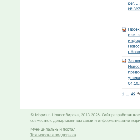
рег. .
№ 397
Проек
изм. 
инфор
Новос
г.Нов
Заклю
Новос
предо
утвер
04.10
1
…
49
5
© Мэрия г. Новосибирска, 2013-2026. Сайт разработан к
совместно с департаментом связи и информатизации мэр
Муниципальный портал
Техническая поддержка