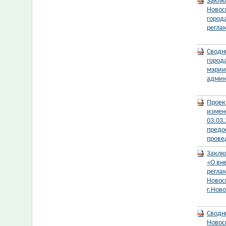
Заклю
Новос
город
регла
Сводн
город
мэрии
админ
Проек
измен
03.03
предо
прове
Заклю
«О вн
регла
Новос
г.Нов
Сводн
Новос