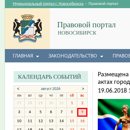
Муниципальный портал г. Новосибирска
›
Правовой портал
Правовой портал
НОВОСИБИРСК
ГЛАВНАЯ
ЗАКОНОДАТЕЛЬСТВО
ПРАВО
Размещена
КАЛЕНДАРЬ СОБЫТИЙ
актах горо
<
>
август 2026
19.06.2018 
пн
вт
ср
чт
пт
сб
вс
27
28
29
30
31
1
2
3
4
5
6
7
8
9
10
11
12
13
14
15
16