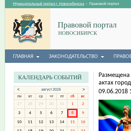
Муниципальный портал г. Новосибирска
›
Правовой портал
Правовой портал
НОВОСИБИРСК
ГЛАВНАЯ
ЗАКОНОДАТЕЛЬСТВО
ПРАВО
​Размещена
КАЛЕНДАРЬ СОБЫТИЙ
актах горо
<
>
август 2026
09.06.2018 
пн
вт
ср
чт
пт
сб
вс
27
28
29
30
31
1
2
3
4
5
6
7
8
9
10
11
12
13
14
15
16