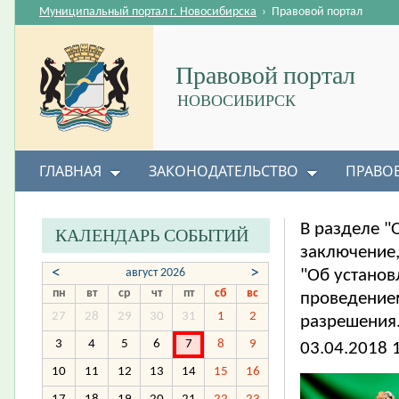
Муниципальный портал г. Новосибирска
›
Правовой портал
Правовой портал
НОВОСИБИРСК
ГЛАВНАЯ
ЗАКОНОДАТЕЛЬСТВО
ПРАВО
В разделе 
КАЛЕНДАРЬ СОБЫТИЙ
заключение,
<
>
август 2026
"Об установ
пн
вт
ср
чт
пт
сб
вс
проведение
27
28
29
30
31
1
2
разрешения.
3
4
5
6
7
8
9
03.04.2018 
10
11
12
13
14
15
16