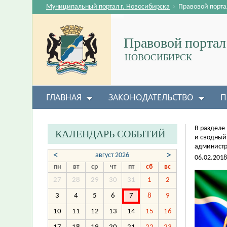
Муниципальный портал г. Новосибирска
›
Правовой порта
Правовой портал
НОВОСИБИРСК
ГЛАВНАЯ
ЗАКОНОДАТЕЛЬСТВО
П
В разделе
КАЛЕНДАРЬ СОБЫТИЙ
и сводный
администр
<
>
август 2026
06.02.2018
пн
вт
ср
чт
пт
сб
вс
27
28
29
30
31
1
2
3
4
5
6
7
8
9
10
11
12
13
14
15
16