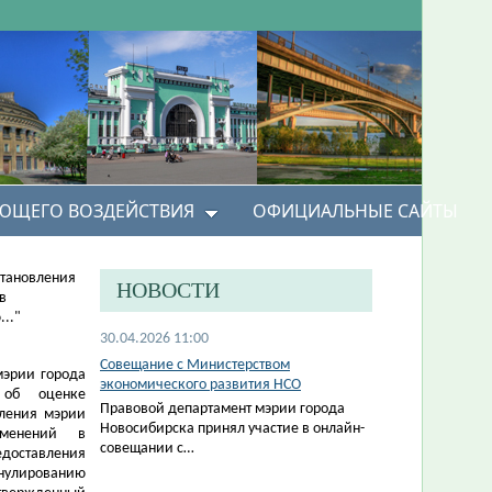
УЮЩЕГО ВОЗДЕЙСТВИЯ
ОФИЦИАЛЬНЫЕ САЙТЫ
становления
НОВОСТИ
в
.."
30.04.2026 11:00
Совещание с Министерством
мэрии города
экономического развития НСО
 об оценке
Правовой департамент мэрии города
вления мэрии
Новосибирска принял участие в онлайн-
зменений в
совещании с…
ставления
нулированию