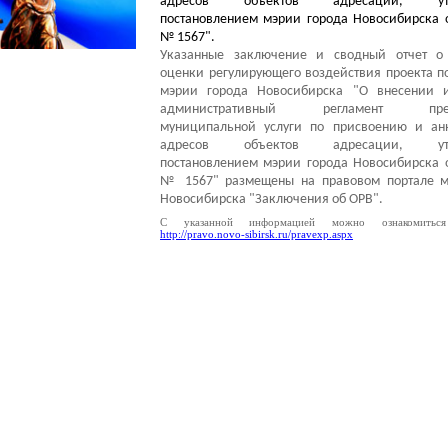
адресов объектов адресации, утв
постановлением мэрии города Новосибирска о
№ 1567".
Указанные заключение и сводный отчет о
оценки регулирующего воздействия проекта п
мэрии города Новосибирска "О внесении 
административный регламент предо
муниципальной услуги по присвоению и ан
адресов объектов адресации, утв
постановлением мэрии города Новосибирска о
№ 1567"
размещены на правовом портале
м
Новосибирска "Заключения об ОРВ".
С указанной информацией можно ознакомитьс
http://pravo.novo-sibirsk.ru/pravexp.aspx