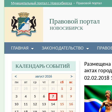
Муниципальный портал г. Новосибирска
›
Правовой портал
Правовой портал
НОВОСИБИРСК
ГЛАВНАЯ
ЗАКОНОДАТЕЛЬСТВО
ПРАВО
Размещена
КАЛЕНДАРЬ СОБЫТИЙ
актах горо
<
>
август 2026
02.02.2018 
пн
вт
ср
чт
пт
сб
вс
27
28
29
30
31
1
2
3
4
5
6
7
8
9
10
11
12
13
14
15
16