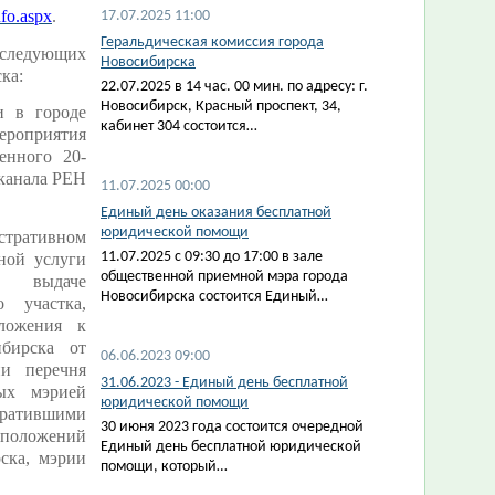
nfo.aspx
.
17.07.2025 11:00
Геральдическая комиссия города
следующих
Новосибирска
ка:
22.07.2025 в 14 час. 00 мин. по адресу: г.
Новосибирск, Красный проспект, 34,
и в городе
кабинет 304 состоится…
ероприятия
енного 20-
 канала РЕН
11.07.2025 00:00
Единый день оказания бесплатной
юридической помощи
тративном
11.07.2025 с 09:30 до 17:00 в зале
ной услуги
общественной приемной мэра города
и выдаче
Новосибирска состоится Единый…
о участка,
ложения к
бирска от
06.06.2023 09:00
и перечня
31.06.2023 - Единый день бесплатной
мых мэрией
юридической помощи
тратившими
30 июня 2023 года состоится очередной
положений
Единый день бесплатной юридической
ска, мэрии
помощи, который…