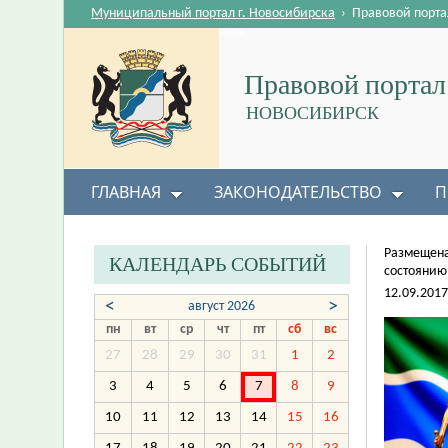
Муниципальный портал г. Новосибирска
›
Правовой порта
Правовой портал
НОВОСИБИРСК
ГЛАВНАЯ
ЗАКОНОДАТЕЛЬСТВО
П
Размещена
КАЛЕНДАРЬ СОБЫТИЙ
состоянию 
12.09.2017
<
>
август 2026
пн
вт
ср
чт
пт
сб
вс
27
28
29
30
31
1
2
3
4
5
6
7
8
9
10
11
12
13
14
15
16