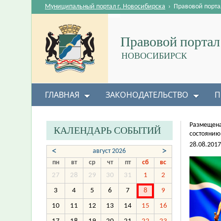
Муниципальный портал г. Новосибирска
›
Правовой порта
Правовой портал
НОВОСИБИРСК
ГЛАВНАЯ
ЗАКОНОДАТЕЛЬСТВО
П
Размещена
КАЛЕНДАРЬ СОБЫТИЙ
состоянию 
28.08.2017
<
>
август 2026
пн
вт
ср
чт
пт
сб
вс
27
28
29
30
31
1
2
3
4
5
6
7
8
9
10
11
12
13
14
15
16