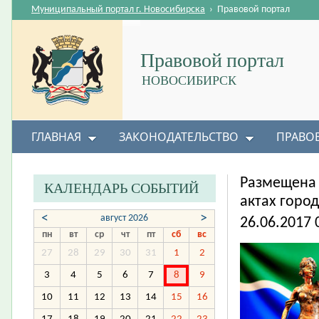
Муниципальный портал г. Новосибирска
›
Правовой портал
Правовой портал
НОВОСИБИРСК
ГЛАВНАЯ
ЗАКОНОДАТЕЛЬСТВО
ПРАВО
Размещена
КАЛЕНДАРЬ СОБЫТИЙ
актах горо
<
>
август 2026
26.06.2017 
пн
вт
ср
чт
пт
сб
вс
27
28
29
30
31
1
2
3
4
5
6
7
8
9
10
11
12
13
14
15
16