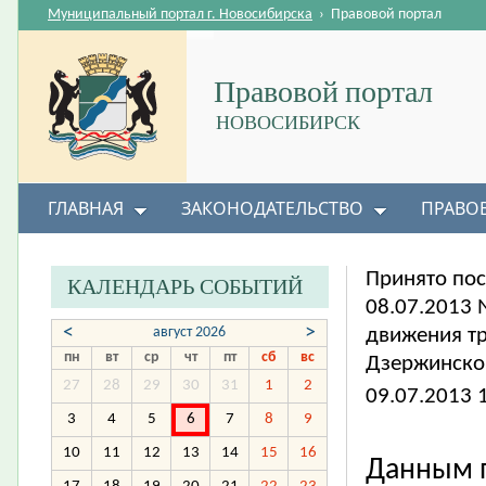
Муниципальный портал г. Новосибирска
›
Правовой портал
Правовой портал
НОВОСИБИРСК
ГЛАВНАЯ
ЗАКОНОДАТЕЛЬСТВО
ПРАВО
Принято пос
КАЛЕНДАРЬ СОБЫТИЙ
08.07.2013 
<
>
август 2026
движения тр
пн
вт
ср
чт
пт
сб
вс
Дзержинско
27
28
29
30
31
1
2
09.07.2013 
3
4
5
6
7
8
9
10
11
12
13
14
15
16
Данным п