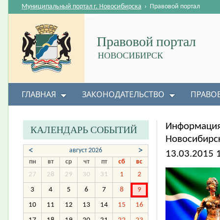
Муниципальный портал г. Новосибирска
›
Правовой портал
Правовой портал
НОВОСИБИРСК
ГЛАВНАЯ
ЗАКОНОДАТЕЛЬСТВО
ПРАВО
Информация
КАЛЕНДАРЬ СОБЫТИЙ
Новосибирск
<
>
август 2026
13.03.2015 
пн
вт
ср
чт
пт
сб
вс
27
28
29
30
31
1
2
3
4
5
6
7
8
9
10
11
12
13
14
15
16