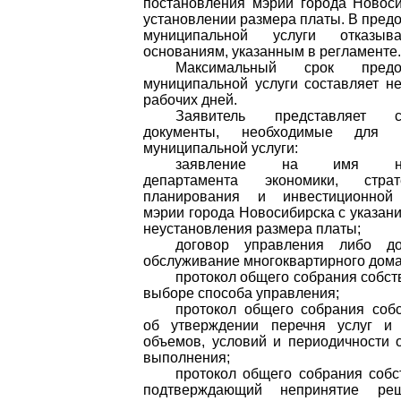
постановления мэрии города Новос
установлении размера платы. В пред
муниципальной услуги отказыв
основаниям, указанным в регламенте.
Максимальный срок предос
муниципальной услуги составляет н
рабочих дней.
Заявитель представляет с
документы, необходимые для п
муниципальной услуги:
заявление на имя нач
департамента экономики, страте
планирования и инвестиционной
мэрии города Новосибирска с указан
неустановления размера платы;
договор управления либо д
обслуживание многоквартирного дома
протокол общего собрания собст
выборе способа управления;
протокол общего собрания соб
об утверждении перечня услуг и 
объемов, условий и периодичности 
выполнения;
протокол общего собрания собс
подтверждающий непринятие ре