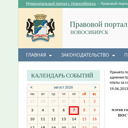
Муниципальный портал г. Новосибирска
›
Правовой порта
Правовой портал
НОВОСИБИРСК
ГЛАВНАЯ
ЗАКОНОДАТЕЛЬСТВО
П
Принято п
КАЛЕНДАРЬ СОБЫТИЙ
администр
платы за 
<
>
август 2026
19.06.2013
пн
вт
ср
чт
пт
сб
вс
27
28
29
30
31
1
2
3
4
5
6
7
8
9
10
11
12
13
14
15
16