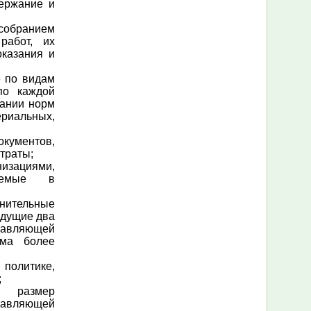
держание и
бранием
работ, их
оказания и
е по видам
по каждой
вании норм
иальных,
ментов,
траты;
зациями,
чаемые в
нительные
ыдущие два
авляющей
ома более
политике,
;
е размер
вляющей