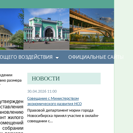
УЮЩЕГО ВОЗДЕЙСТВИЯ
ОФИЦИАЛЬНЫЕ САЙТЫ
рждении
НОВОСТИ
нию размера
"
30.04.2026 11:00
Совещание с Министерством
твержден
экономического развития НСО
ставления
Правовой департамент мэрии города
новлению
Новосибирска принял участие в онлайн-
онт жилого
совещании с…
помещений
м собрании