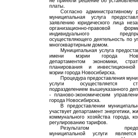
не приняли решение об установлен
платы.
Согласно административному р
муниципальная услуга предостав
заявлению юридического лица неза
организационно-правовой ф
индивидуального предприни
осуществляющего деятельность по 
многоквартирным домом.
Муниципальная услуга предоста
имени мэрии города Новос
департаментом экономики, страте
планирования и инвестиционной
мэрии города Новосибирска.
Процедура предоставления мун
услуги осуществляется стр
подразделением вышеуказанного де
- планово-экономическим управлен
города Новосибирска.
В предоставлении муниципальн
участвует департамент энергетики, ж
коммунального хозяйства города, к
регулированию тарифов.
Результатом предост
муниципальной услуги является