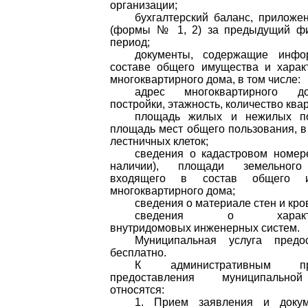
организации;
бухгалтерский баланс, приложе
(формы № 1, 2) за предыдущий ф
период;
документы, содержащие инф
составе общего имущества и харак
многоквартирного дома, в том числе:
адрес многоквартирного д
постройки, этажность, количество квар
площадь жилых и нежилых п
площадь мест общего пользования, в
лестничных клеток;
сведения о кадастровом номер
наличии), площади земельного 
входящего в состав общего и
многоквартирного дома;
сведения о материале стен и кро
сведения о характер
внутридомовых инженерных систем.
Муниципальная услуга предос
бесплатно.
К административным про
предоставления муниципально
относятся:
1. Прием заявления и доку