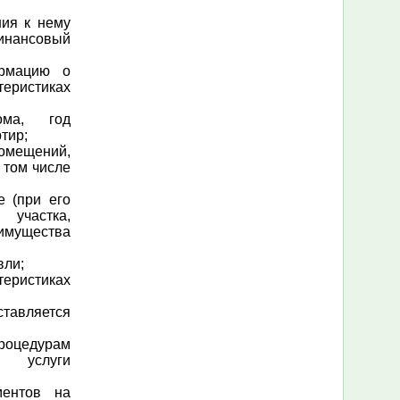
ния к нему
инансовый
ормацию о
теристиках
ома, год
тир;
омещений,
 том числе
е (при его
участка,
мущества
вли;
истиках
тавляется
цедурам
й услуги
ментов на