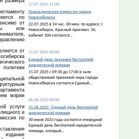
ии размера
17.07.2025 11:00
егламенту
Геральдическая комиссия города
ляется по
Новосибирска
висимо от
22.07.2025 в 14 час. 00 мин. по адресу: г.
ормы или
Новосибирск, Красный проспект, 34,
мателя,
кабинет 304 состоится…
управлению
вляется от
11.07.2025 00:00
ибирска
Единый день оказания бесплатной
гического
юридической помощи
 политики
11.07.2025 с 09:30 до 17:00 в зале
общественной приемной мэра города
иципальной
Новосибирска состоится Единый…
уктурным
партамента
ием мэрии
06.06.2023 09:00
ой услуги
31.06.2023 - Единый день бесплатной
илищного и
юридической помощи
омиссия по
30 июня 2023 года состоится очередной
Единый день бесплатной юридической
авления
помощи, который…
 издание