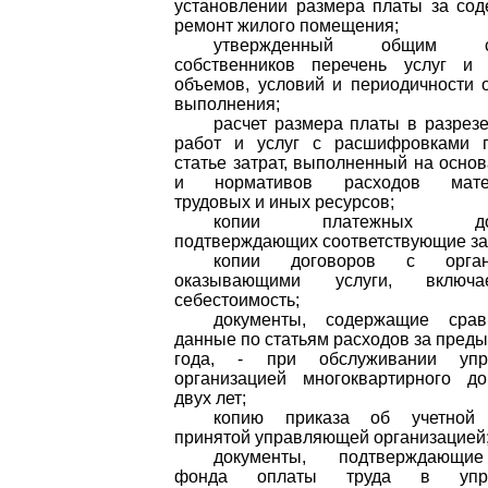
установлении размера платы за со
ремонт жилого помещения;
утвержденный общим со
собственников перечень услуг и 
объемов, условий и периодичности 
выполнения;
расчет размера платы в разрез
работ и услуг с расшифровками 
статье затрат, выполненный на осно
и нормативов расходов матер
трудовых и иных ресурсов;
копии платежных доку
подтверждающих соответствующие за
копии договоров с органи
оказывающими услуги, вклю
себестоимость;
документы, содержащие срав
данные по статьям расходов за пред
года, - при обслуживании упр
организацией многоквартирного д
двух лет;
копию приказа об учетной 
принятой управляющей организацией
документы, подтверждающи
фонда оплаты труда в упра