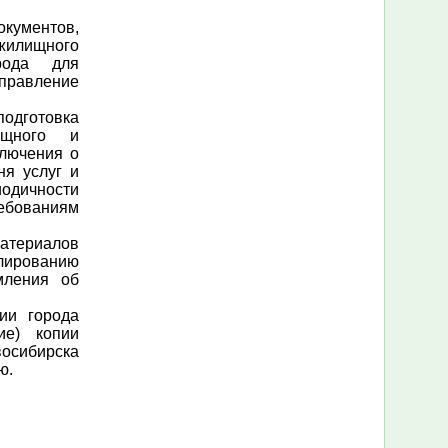
окументов,
 жилищного
рода для
правление
подготовка
ищного и
ключения о
ня услуг и
иодичности
бованиям
материалов
лированию
мления об
ии города
ие) копии
осибирска
ю.