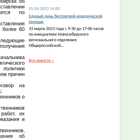
ибирска об
оставлении
05.04.2023 14:00
ается по
Единый день бесплатной юридической
помощи
тавления
е более 60
31 марта 2023 года с 9-30 до 17-00 часов
по инициативе Новосибирского
ледующие
регионального отделения
олучения
Общероссийской…
альника
Все новости
»
гического
 политики
ием причин
оговор на
;
венников о
ственников
работ, их
оказания и
твенников,
шения об