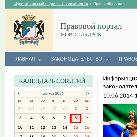
Муниципальный портал г. Новосибирска
›
Правовой портал
Правовой портал
НОВОСИБИРСК
ГЛАВНАЯ
ЗАКОНОДАТЕЛЬСТВО
ПРАВО
Информация
КАЛЕНДАРЬ СОБЫТИЙ
законодател
<
>
август 2026
10.06.2014 
пн
вт
ср
чт
пт
сб
вс
27
28
29
30
31
1
2
3
4
5
6
7
8
9
10
11
12
13
14
15
16