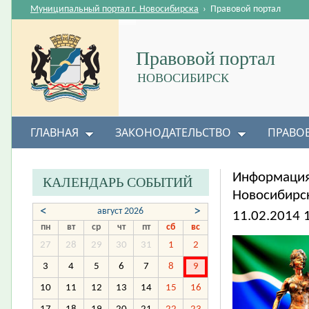
Муниципальный портал г. Новосибирска
›
Правовой портал
Правовой портал
НОВОСИБИРСК
ГЛАВНАЯ
ЗАКОНОДАТЕЛЬСТВО
ПРАВО
Информация
КАЛЕНДАРЬ СОБЫТИЙ
Новосибирск
<
>
август 2026
11.02.2014 
пн
вт
ср
чт
пт
сб
вс
27
28
29
30
31
1
2
3
4
5
6
7
8
9
10
11
12
13
14
15
16