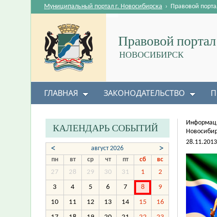
Муниципальный портал г. Новосибирска
›
Правовой порта
Правовой портал
НОВОСИБИРСК
ГЛАВНАЯ
ЗАКОНОДАТЕЛЬСТВО
П
Информаци
КАЛЕНДАРЬ СОБЫТИЙ
Новосибир
28.11.2013
<
>
август 2026
пн
вт
ср
чт
пт
сб
вс
27
28
29
30
31
1
2
3
4
5
6
7
8
9
10
11
12
13
14
15
16