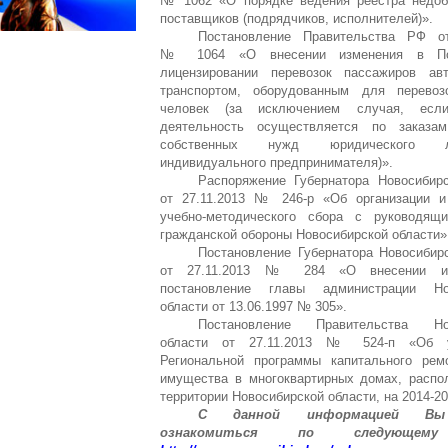
№ 1062 «О порядке ведения реестра недоб
поставщиков (подрядчиков, исполнителей)».
Постановление Правительства РФ от
№ 1064 «О внесении изменения в По
лицензировании перевозок пассажиров ав
транспортом, оборудованным для перево
человек (за исключением случая, если
деятельность осуществляется по заказ
собственных нужд юридического
индивидуального предпринимателя)».
Распоряжение Губернатора Новосибирс
от 27.11.2013 № 246-р «Об организации и
учебно-методического сбора с руководящ
гражданской обороны Новосибирской области»
Постановление Губернатора Новосибир
от 27.11.2013 № 284 «О внесении и
постановление главы администрации Но
области от 13.06.1997 № 305».
Постановление Правительства Нов
области от 27.11.2013 № 524-п «Об у
Региональной программы капитального рем
имущества в многоквартирных домах, распо
территории Новосибирской области, на 2014-20
С данной информацией В
ознакомиться по следующему