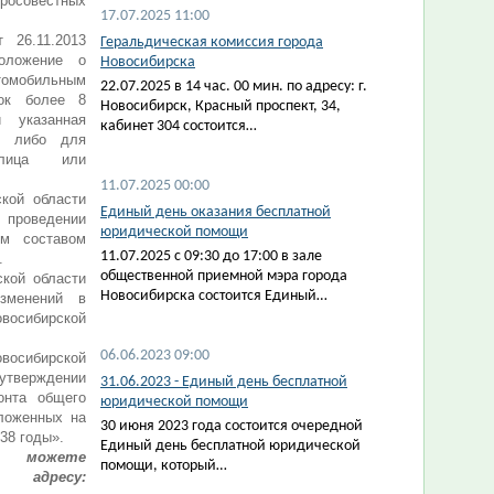
росовестных
17.07.2025 11:00
 26.11.2013
Геральдическая комиссия города
ложение о
Новосибирска
томобильным
22.07.2025 в 14 час. 00 мин. по адресу: г.
зок более 8
Новосибирск, Красный проспект, 34,
 указанная
кабинет 304 состоится…
ам либо для
 лица или
11.07.2025 00:00
кой области
Единый день оказания бесплатной
 проведении
юридической помощи
им составом
11.07.2025 с 09:30 до 17:00 в зале
.
общественной приемной мэра города
ской области
Новосибирска состоится Единый…
зменений в
восибирской
06.06.2023 09:00
осибирской
тверждении
31.06.2023 - Единый день бесплатной
онта общего
юридической помощи
ложенных на
30 июня 2023 года состоится очередной
38 годы».
Единый день бесплатной юридической
ы можете
помощи, который…
 адресу: