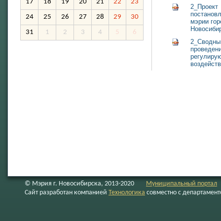
17
18
19
20
21
22
23
2_Проект
постанов
24
25
26
27
28
29
30
мэрии гор
Новосиби
31
1
2
3
4
5
6
2_Сводный
проведени
регулиру
воздейст
© Мэрия г. Новосибирска, 2013-2020
Муниципальный портал
Сайт разработан компанией
Технологика
совместно с департамен