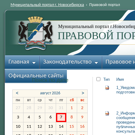
Муниципальный портал г. Новосибирска
›
Правовой портал
Муниципальный портал г.Новосиби
ПРАВОВОЙ ПО
Главная
Законодательство
Правовое 
Официальные сайты
Тип
Имя
Поиск по дате
1_Уведом
подготовк
<
>
август 2026
пн
вт
ср
чт
пт
сб
вс
27
28
29
30
31
1
2
2_Информ
3
4
5
6
7
8
9
сообщени
проведен
10
11
12
13
14
15
16
публичны
консульта