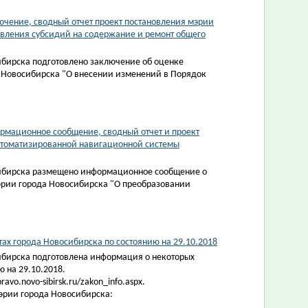
чение, сводный отчет проект постановления мэрии
вления субсидий на содержание и ремонт общего
ибирска подготовлено заключение об оценке
 Новосибирска "О внесении изменений в Порядок
рмационное сообщение, сводный отчет и проект
втоматизированной навигационной системы
сибирска размещено информационное сообщение о
эрии города Новосибирска "О преобразовании
х города Новосибирска по состоянию на 29.10.2018
ибирска подготовлена информация о некоторых
 на 29.10.2018.
vo.novo-sibirsk.ru/zakon_info.aspx.
эрии города Новосибирска: