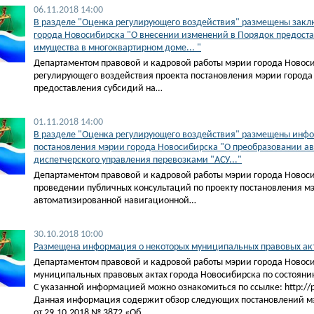
06.11.2018 14:00
В разделе "Оценка регулирующего воздействия" размещены заклю
города Новосибирска "О внесении изменений в Порядок предоста
имущества в многоквартирном доме... "
Департаментом правовой и кадровой работы мэрии города Новос
регулирующего воздействия проекта постановления мэрии города
предоставления субсидий на…
01.11.2018 14:00
В разделе "Оценка регулирующего воздействия" размещены инфо
постановления мэрии города Новосибирска "О преобразовании а
диспетчерского управления перевозками "АСУ..."
Департаментом правовой и кадровой работы мэрии города Ново
проведении публичных консультаций по проекту постановления м
автоматизированной навигационной…
30.10.2018 10:00
Размещена информация о некоторых муниципальных правовых акта
Департаментом правовой и кадровой работы мэрии города Новос
муниципальных правовых актах города Новосибирска по состоянию
С указанной информацией можно ознакомиться по ссылке: http://pra
Данная информация содержит обзор следующих постановлений м
от 29.10.2018 № 3872 «Об…