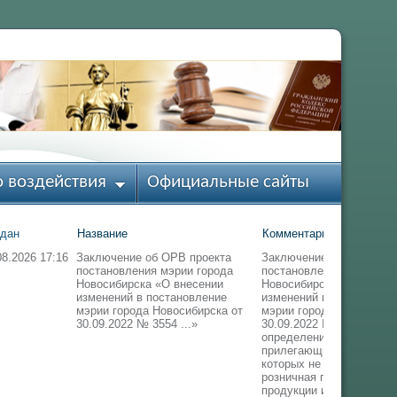
 воздействия
Официальные сайты
дан
Название
Комментарии
08.2026 17:16
Заключение об ОРВ проекта
Заключение об ОРВ про
постановления мэрии города
постановления мэрии го
Новосибирска «О внесении
Новосибирска «О внесен
изменений в постановление
изменений в постановле
мэрии города Новосибирска от
мэрии города Новосибир
30.09.2022 № 3554 ...»
30.09.2022 № 3554 «Об
определении границ
прилегающих территорий
которых не допускается
розничная продажа алко
продукции и розничная 