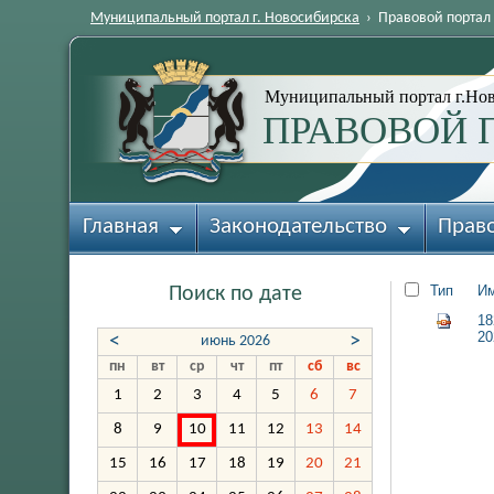
Муниципальный портал г. Новосибирска
›
Правовой портал
Муниципальный портал г.Но
ПРАВОВОЙ 
Главная
Законодательство
Прав
Тип
И
Поиск по дате
18
20
<
>
июнь 2026
пн
вт
ср
чт
пт
сб
вс
1
2
3
4
5
6
7
8
9
10
11
12
13
14
15
16
17
18
19
20
21