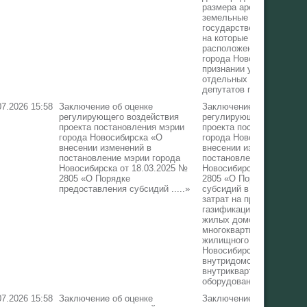
размера арендной платы
земельные участки,
государственная собств
на которые не разгранич
расположенные в границ
города Новосибирска, и
признании утратившими 
отдельных решений Сов
депутатов города Новос
07.2026 15:58
Заключение об оценке
Заключение об оценке
регулирующего воздействия
регулирующего воздейс
проекта постановления мэрии
проекта постановления 
города Новосибирска «О
города Новосибирска «О
внесении изменений в
внесении изменений в
постановление мэрии города
постановление мэрии го
Новосибирска от 18.03.2025 №
Новосибирска от 18.03.
2805 «О Порядке
2805 «О Порядке предос
предоставления субсидий .....»
субсидий в целях возме
затрат на проведение
газификации индивидуа
жилых домов и квартир 
многоквартирных домах
жилищного фонда город
Новосибирска, замену
внутридомового и (или)
внутриквартирного газов
оборудования в них»
07.2026 15:58
Заключение об оценке
Заключение об оценке