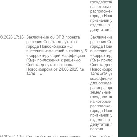
государственная собств
на которые не разгранич
расположенные в границ
города Новосибирска, и
признании утратившими 
отдельных решений Сов
депутатов города Новос
08.2026 17:16
Заключение об ОРВ проекта
Заключение об ОРВ про
решения Совета депутатов
решения Совета депутат
города Новосибирска «О
города Новосибирска «О
внесении изменений в таблицу 5
внесении изменений в та
«Корректирующий коэффициент
«Корректирующий коэф
(Км)» приложения к решению
(Км)» приложения к реш
Совета депутатов города
Совета депутатов город
Новосибирска от 24.06.2015 №
Новосибирска от 24.06.
1404 ...»
1404 «Об утверждении
коэффициентов, примен
для определения годово
размера арендной платы
земельные участки,
государственная собств
на которые не разгранич
расположенные в границ
города Новосибирска, и
признании утратившими 
отдельных решений Сов
депутатов города Новос
версия
08.2026 17:16
Сводный отчет о проведении
Сводный отчет о прове