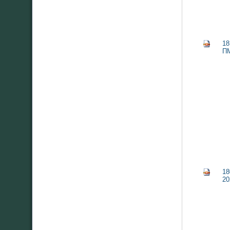
18
ПМ
18
20