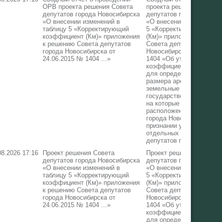
ОРВ проекта решения Совета
проекта решения Совета
депутатов города Новосибирска
депутатов города Новос
«О внесении изменений в
«О внесении изменений 
таблицу 5 «Корректирующий
5 «Корректирующий коэ
коэффициент (Км)» приложения
(Км)» приложения к реш
к решению Совета депутатов
Совета депутатов город
города Новосибирска от
Новосибирска от 24.06.
24.06.2015 № 1404 ...»
1404 «Об утверждении
коэффициентов, примен
для определения годово
размера арендной платы
земельные участки,
государственная собств
на которые не разгранич
расположенные в границ
города Новосибирска, и
признании утратившими 
отдельных решений Сов
депутатов города Новос
08.2026 17:16
Проект решения Совета
Проект решения Совета
депутатов города Новосибирска
депутатов города Новос
«О внесении изменений в
«О внесении изменений 
таблицу 5 «Корректирующий
5 «Корректирующий коэ
коэффициент (Км)» приложения
(Км)» приложения к реш
к решению Совета депутатов
Совета депутатов город
города Новосибирска от
Новосибирска от 24.06.
24.06.2015 № 1404 ...»
1404 «Об утверждении
коэффициентов, примен
для определения годово