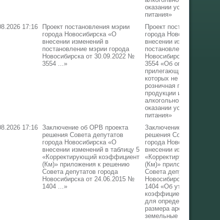
оказании услуг обществ
питания»
08.2026 17:16
Проект постановления мэрии
Проект постановления м
города Новосибирска «О
города Новосибирска «О
внесении изменений в
внесении изменений в
постановление мэрии города
постановление мэрии го
Новосибирска от 30.09.2022 №
Новосибирска от 30.09.
3554 ...»
3554 «Об определении г
прилегающих территорий
которых не допускается
розничная продажа алко
продукции и розничная 
алкогольной продукции 
оказании услуг обществ
питания»
08.2026 17:16
Заключение об ОРВ проекта
Заключение об ОРВ про
решения Совета депутатов
решения Совета депутат
города Новосибирска «О
города Новосибирска «О
внесении изменений в таблицу 5
внесении изменений в та
«Корректирующий коэффициент
«Корректирующий коэф
(Км)» приложения к решению
(Км)» приложения к реш
Совета депутатов города
Совета депутатов город
Новосибирска от 24.06.2015 №
Новосибирска от 24.06.
1404 ...»
1404 «Об утверждении
коэффициентов, примен
для определения годово
размера арендной платы
земельные участки,