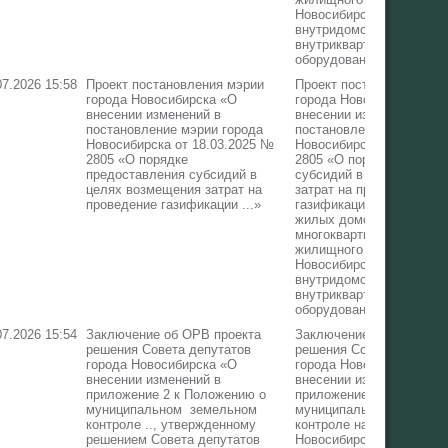
Новосибирска, замену
внутридомового и (или)
внутриквартирного газов
оборудования в них»
07.2026 15:58
Проект постановления мэрии
Проект постановления м
города Новосибирска «О
города Новосибирска «О
внесении изменений в
внесении изменений в
постановление мэрии города
постановление мэрии го
Новосибирска от 18.03.2025 №
Новосибирска от 18.03.
2805 «О порядке
2805 «О порядке предос
предоставления субсидий в
субсидий в целях возме
целях возмещения затрат на
затрат на проведение
проведение газификации ...»
газификации индивидуа
жилых домов и квартир 
многоквартирных домах
жилищного фонда город
Новосибирска, замену
внутридомового и (или)
внутриквартирного газов
оборудования в них»
07.2026 15:54
Заключение об ОРВ проекта
Заключение об ОРВ про
решения Совета депутатов
решения Совета депутат
города Новосибирска «О
города Новосибирска «О
внесении изменений в
внесении изменений в
приложение 2 к Положению о
приложение 2 к Положен
муниципальном земельном
муниципальном земель
контроле .., утвержденному
контроле на территории 
решением Совета депутатов
Новосибирска, утвержд