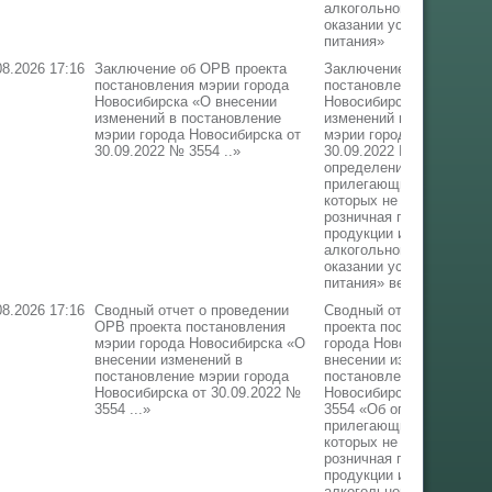
алкогольной продукции 
оказании услуг обществ
питания»
08.2026 17:16
Заключение об ОРВ проекта
Заключение об ОРВ про
постановления мэрии города
постановления мэрии го
Новосибирска «О внесении
Новосибирска «О внесен
изменений в постановление
изменений в постановле
мэрии города Новосибирска от
мэрии города Новосибир
30.09.2022 № 3554 ..»
30.09.2022 № 3554 «Об
определении границ
прилегающих территорий
которых не допускается
розничная продажа алко
продукции и розничная 
алкогольной продукции 
оказании услуг обществ
питания» версия
08.2026 17:16
Сводный отчет о проведении
Сводный отчет о прове
ОРВ проекта постановления
проекта постановления 
мэрии города Новосибирска «О
города Новосибирска «О
внесении изменений в
внесении изменений в
постановление мэрии города
постановление мэрии го
Новосибирска от 30.09.2022 №
Новосибирска от 30.09.
3554 ...»
3554 «Об определении г
прилегающих территорий
которых не допускается
розничная продажа алко
продукции и розничная 
алкогольной продукции 