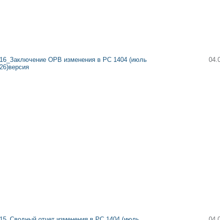
16_Заключение ОРВ изменения в РС 1404 (июль
04.
26)версия
15_Сводный отчет изменения в РС 1404 (июль
04.