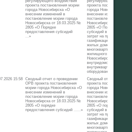
регулирующего воздействия
регулирующего воздейс
проекта постановления мэрии
проекта постановления 
города Новосибирска «О
города Новосибирска «О
внесении изменений в
внесении изменений в
постановление мэрии города
постановление мэрии го
Новосибирска от 18.03.2025 №
Новосибирска от 18.03.
2805 «О Порядке
2805 «О Порядке предос
предоставления субсидий
субсидий в целях возме
...»
затрат на проведение
газификации индивидуа
жилых домов и квартир 
многоквартирных домах
жилищного фонда город
Новосибирска, замену
внутридомового и (или)
внутриквартирного газов
оборудования в них»
07.2026 15:58
Сводный отчет о проведении
Сводный отчет о прове
ОРВ проекта постановления
проекта постановления 
мэрии города Новосибирска «О
города Новосибирска «О
внесении изменений в
внесении изменений в
постановление мэрии города
постановление мэрии го
Новосибирска от 18.03.2025 №
Новосибирска от 18.03.
2805 «О порядке
2805 «О порядке предос
предоставления субсидий ......»
субсидий в целях возме
затрат на проведение
газификации индивидуа
жилых домов и квартир 
многоквартирных домах
жилищного фонда город